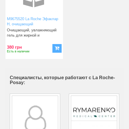
М9675520 La Roche Эфаклар
Н, очищающий
успокаивающий крем-гель для
Очищающий, увлажняющий
жирной проблемной кожи 200
гель для жирной и
мл
комбинированной кожи,
склонной к в
380 грн
Есть в наличии
Специалисты, которые работают с La Roche-
Posay: