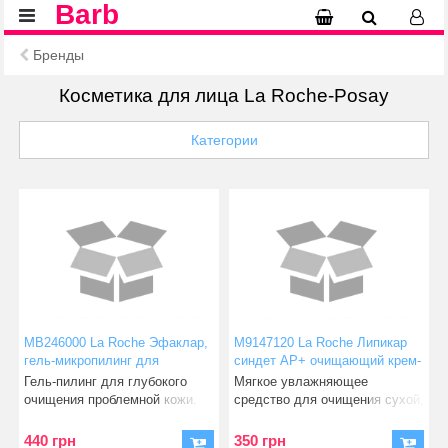
Barb
Бренды
Косметика для лица La Roche-Posay
Категории
МВ246000 La Roche Эфаклар,
М9147120 La Roche Липикар
гель-микропилинг для
синдет АР+ очищающий крем-
очищения проблемной кожи
гель для очень сухой кожи
Гель-пилинг для глубокого
Мягкое увлажняющее
200 мл
склонной к атопии 200
очищения проблемной кожи.
средство для очищения сухой,
Бережно устраняет части
чувствительной кожи. Хорошо
440 грн
350 грн