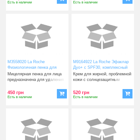
Есть в наличии
Есть в наличии
М3558020 La Roche
М9164922 La Roche Эфаклар
Физиологичная пенка для
Дуо+ с SPF30, комплексный
очищения чувствительной
коректирующий крем против
Мицелярная пенка для лица
Крем для жирной, проблемной
кожи лица 150 мл
несовершенств 40 мл
предназначена для удаления
кожи с солнцезащитным
макияжа, а так же очищ
фактором. Подсушивает вос
450 грн
520 грн
Есть в наличии
Есть в наличии