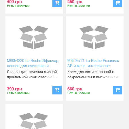
400 грн
450 грн
Есть в наличии
Есть в наличии
М9054220 La Roche Эфаклар,
М3295721 La Roche Розалиак
лосьон для очищения и
АР интенс, интенсивное
сужения пор 200 мл
средство для кожи склонной к
Лосьон для лечения жирной,
Крем для кожи склонной к
покраснениям 40 мл
проблемной кожи склонной к
покраснениям и высыпаниям.
высыпаниям. Используе
Интенсивно и мягко увла
390 грн
660 грн
Есть в наличии
Есть в наличии