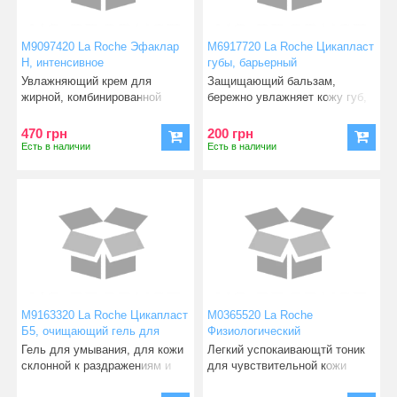
М9097420 La Roche Эфаклар
М6917720 La Roche Цикапласт
Н, интенсивное
губы, барьерный
успокаивающее увлажняющее
востанавливающий бальзам
Увлажняющий крем для
Защищающий бальзам,
средство для востановления
для губ и обветренной кожи
жирной, комбинированной
бережно увлажняет кожу губ,
40 мл
7,5
кожи, склонной к высыпаниям.
оберегая их от аггресивного
П
470 грн
200 грн
Есть в наличии
Есть в наличии
М9163320 La Roche Цикапласт
М0365520 La Roche
Б5, очищающий гель для
Физиологический
успокоения кожи 200 мл
успокаивающий тоник для
Гель для умывания, для кожи
Легкий успокаивающтй тоник
чувствительной кожи 200 мл
склонной к раздражениям и
для чувствительной кожи
покраснениям. Бережно
лица, бережно очищает ос