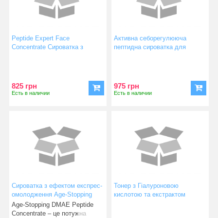
Peptide Expert Face
Активна себорегулююча
Concentrate Сироватка з
пептидна сироватка для
пептидами та комплексом
жирного типу шкіри Normal
кислот для зволоження шкіри
Skin Active Peptide Serum
825 грн
975 грн
Есть в наличии
Есть в наличии
Сироватка з ефектом експрес-
Тонер з Гіалуроновою
омолодження Age-Stopping
кислотою та екстрактом
Face Concentrate
Гамамеліса Perfect skin Face
Age-Stopping DMAE Peptide
Toner
Concentrate – це потужна