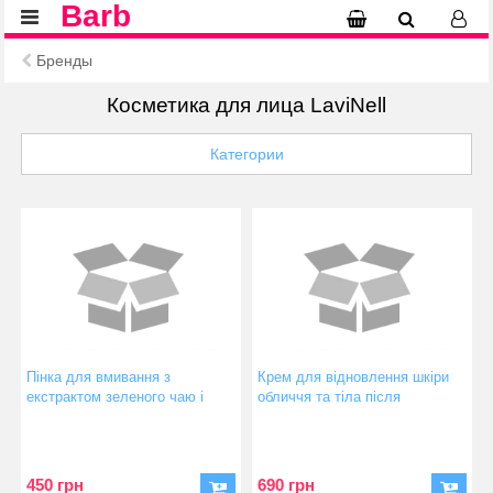
Barb
Бренды
Косметика для лица LaviNell
Категории
Пінка для вмивання з
Крем для відновлення шкіри
екстрактом зеленого чаю і
обличчя та тіла після
пантенолу
процедур регенерація та
відновлення Post- procedure
Skin Repaire
450 грн
690 грн