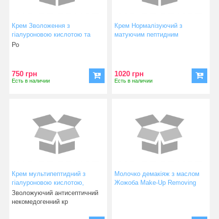
Крем Зволоження з
Крем Нормалізуючий з
гіалуроновою кислотою та
матуючим пептидним
SPF захистом BioMoisturizing
комплексом та фактором
Ро
SPF Face Cream
росту PolyPeptide normalizing
cream
750 грн
1020 грн
Есть в наличии
Есть в наличии
Крем мультипептидний з
Молочко демакіяж з маслом
гіалуроновою кислотою,
Жожоба Make-Up Removing
PatchH2O DMAE Face Cream
Milk
Зволожуючий антисептичний
некомедогенний кр