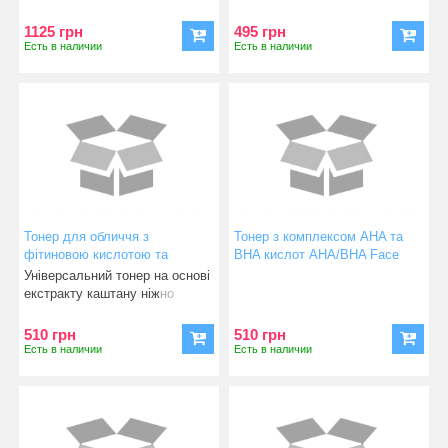
колаген-стимулю
1125 грн
495 грн
Есть в наличии
Есть в наличии
Тонер для обличчя з
Тонер з комплексом AHA та
фітиновою кислотою та
BHA кислот AHA/BHA Face
екстрактом каштану Phytic
Toner
Універсальний тонер на основі
Face Toner
екстракту каштану ніжно
тонізує шкіру. Фіт
510 грн
510 грн
Есть в наличии
Есть в наличии