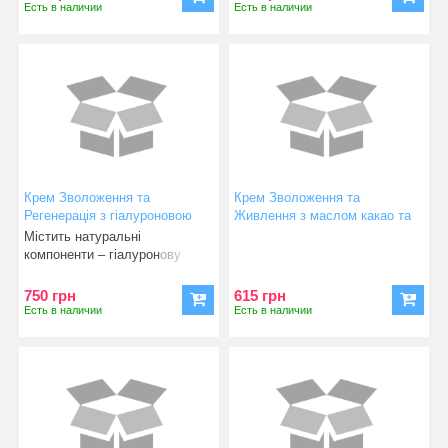
Есть в наличии
Есть в наличии
Крем Зволоження та
Крем Зволоження та
Регенерація з гіалуроновою
Живлення з маслом какао та
кислотою та антисептичною
керамідами Luxury Nourishing
Містить натуральні
дією PatchH2O Face Cream
Face Cream
компоненти – гіалуронову
with Calendula infuse
кислоту, трегалозу, се
750 грн
615 грн
Есть в наличии
Есть в наличии