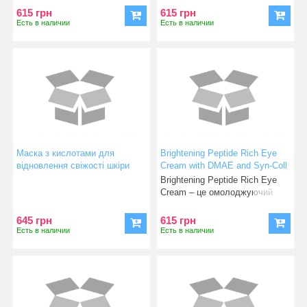
615 грн
615 грн
Есть в наличии
Есть в наличии
Маска з кислотами для
Brightening Peptide Rich Eye
відновлення свіжості шкіри
Cream with DMAE and Syn-Coll
обличчя AHA-Renewing Face
Peptide Крем мультипептидний
Brightening Peptide Rich Eye
Mask
для шкіри довкола очей
Cream – це омолоджуючий
пептидний кре
645 грн
615 грн
Есть в наличии
Есть в наличии