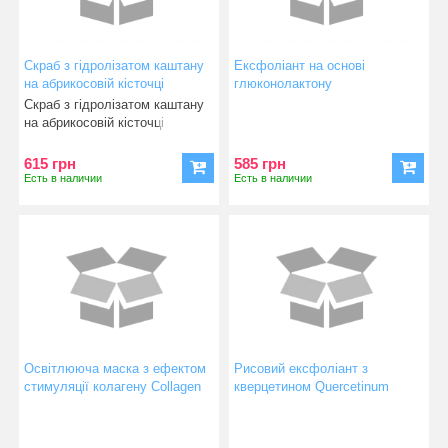
Скраб з гідролізатом каштану
Ексфоліант на основі
на абрикосовій кісточці
глюконолактону
Antioxidant Apricot Stone Face
Gluconolactone Face Exfoliator
Скраб з гідролізатом каштану
Scrub
на абрикосовій кісточці
Antioxidant Apricot
615 грн
585 грн
Есть в наличии
Есть в наличии
Освітлююча маска з ефектом
Рисовий ексфоліант з
стимуляції колагену Collagen
кверцетином Quercetinum
Stimulating Face Mask
Gentle Face Gommage