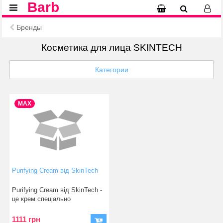
Barb
Бренды
Косметика для лица SKINTECH
Категории
MAX
Purifying Cream від SkinTech
Purifying Cream від SkinTech -
це крем спеціально
розроблений для щоденн
1111 грн