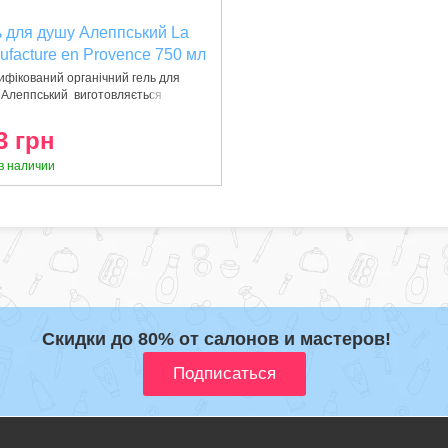
ь для душу Алеппський La
ufacture en Provence 750 мл
00807300071)
фікований органічний гель для
 Алеппський виготовляється
дом
3 грн
в наличии
Скидки до 80% от салонов и мастеров!