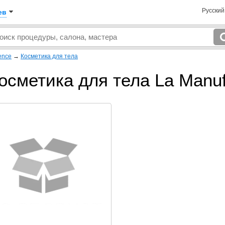
Русски
ев
ence
→
Косметика для тела
осметика для тела La Manuf