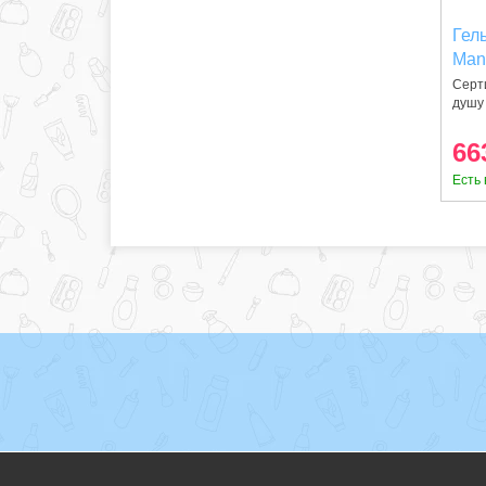
Гел
Man
(37
Серти
душу
мето
66
Есть 