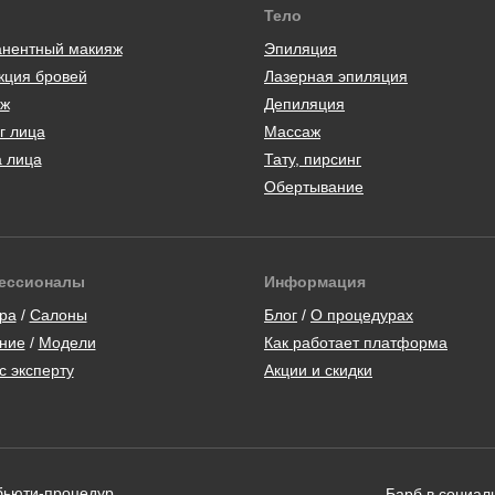
Тело
нентный макияж
Эпиляция
кция бровей
Лазерная эпиляция
ж
Депиляция
г лица
Массаж
а лица
Тату, пирсинг
Обертывание
ессионалы
Информация
ра
/
Салоны
Блог
/
О процедурах
ние
/
Модели
Как работает платформа
с эксперту
Акции и скидки
 бьюти-процедур
Барб в социал