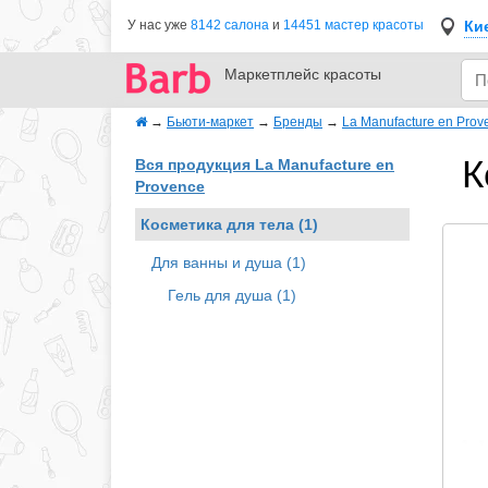
Ки
У нас уже
8142 салона
и
14451 мастер красоты
Маркетплейс
красоты
→
Бьюти-маркет
→
Бренды
→
La Manufacture en Prov
К
Вся продукция La Manufacture en
Provence
Косметика для тела (1)
Для ванны и душа (1)
Гель для душа (1)