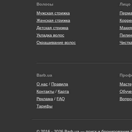
Волосы
Лицо
Мужская стрижка
Перма
Женская стрижка
Корре
Детская стрижка
Макия
Укладка волос
Пилин
Окрашивание волос
Чистк
Barb.ua
Проф
/
Масте
Контакты
/
Карта
Обуче
/
Вопро
Тарифы
© 2016 - 2026 Barb.ua — поиск и бронирование