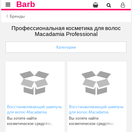
Barb
Бренды
Профессиональная косметика для волос
Macadamia Professional
Категории
Восстанавливающий шампунь
Восстанавливающий шампунь
для волос-Macadamia
для волос-Macadamia
Rejuvenating Shampoo 300 ml
Rejuvenating Shampoo 300 ml
Вы хотите найти
Вы хотите найти
косметическое средство,
косметическое средство,
которое оптимально
которое оптимально