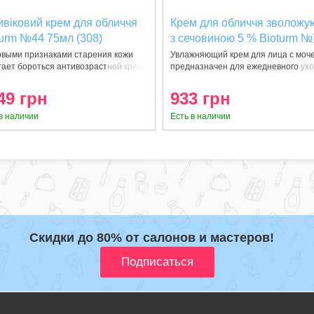
ивіковий крем для обличчя
Крем для обличчя зволожу
turm №44 75мл (308)
з сечовиною 5 % Bioturm №
мл (123)
рвыми признаками старения кожи
Увлажняющий крем для лица с моч
гает бороться антивозрастной крем
предназначен для ежедневного ухо
49 грн
933 грн
в наличии
Есть в наличии
Скидки до 80% от салонов и мастеров!