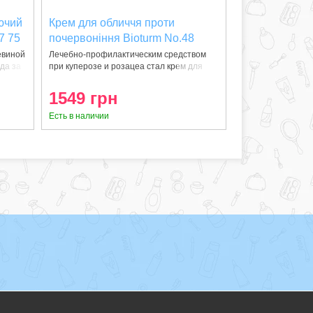
ючий
Крем для обличчя проти
7 75
почервоніння Bioturm No.48
75мл (319)
евиной
Лечебно-профилактическим средством
да за
при куперозе и розацеа стал крем для
лиц
1549 грн
Есть в наличии