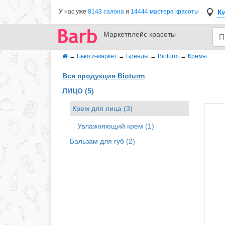
К
У нас уже
8143 салона
и
14444 мастера красоты
Маркетплейс
красоты
→
Бьюти-маркет
→
Бренды
→
Bioturm
→
Кремы
Вся продукция Bioturm
ЛИЦО (5)
Крем для лица (3)
Увлажняющий крем (1)
Бальзам для губ (2)