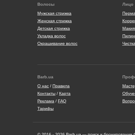
Волосы
Лицо
Мужская стрижка
Перма
Женская стрижка
Корре
Детская стрижка
Макия
Укладка волос
Пилин
Окрашивание волос
Чистк
Barb.ua
Проф
/
Масте
Контакты
/
Карта
Обуче
/
Вопро
Тарифы
© 2016 - 2026 Barb.ua — поиск и бронирование