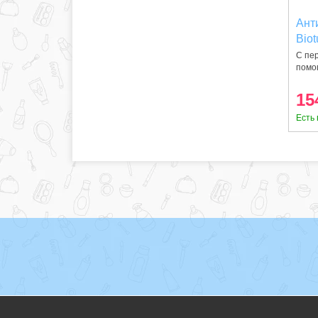
Ант
Bio
С пе
помо
дл
15
Есть 