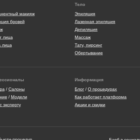
Тело
нентный макияж
Эпиляция
кция бровей
Лазерная эпиляция
ж
Депиляция
г лица
Массаж
а лица
Тату, пирсинг
Обертывание
ессионалы
Информация
ра
/
Салоны
Блог
/
О процедурах
ние
/
Модели
Как работает платформа
с эксперту
Акции и скидки
 бьюти-процедур
Барб в социал