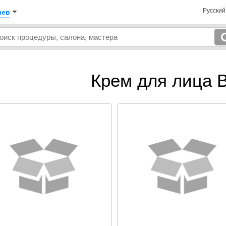
Русски
иев
Крем для лица B