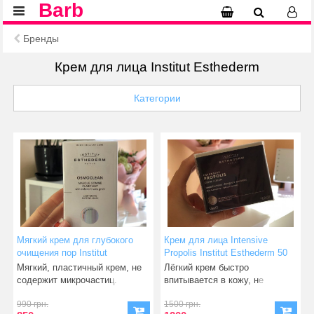
Barb
Бренды
Крем для лица Institut Esthederm
Категории
Мягкий крем для глубокого
Крем для лица Intensive
очищения пор Institut
Propolis Institut Esthederm 50
Esthederm 75 мл
мл
Мягкий, пластичный крем, не
Лёгкий крем быстро
содержит микрочастиц.
впитывается в кожу, не
Абсорбирует загрязнени
оставляя жирного блеска и
990 грн.
1500 грн.
ощущ