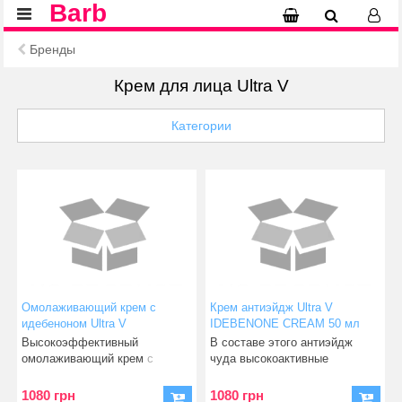
Barb
Бренды
Крем для лица Ultra V
Категории
Омолаживающий крем с
Крем антиэйдж Ultra V
идебеноном Ultra V
IDEBENONE CREAM 50 мл
IDEBENONE AGE RETURNING
(8809422608649)
Высокоэффективный
В составе этого антиэйдж
CREAM 50 мл (8809581077348)
омолаживающий крем с
чуда высокоактивные
идебеноном может служить
ингредиенты, которые
альтернатив
оказывают
1080 грн
1080 грн