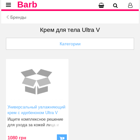
Barb
Бренды
Крем для тела Ultra V
Категории
Универсальный увлажняющий
крем с идебеноном Ultra V
IDEBENONE MOISTURIZING
Ищите комплексное решение
CREAM 100 мл
для ухода за кожей лица и
(8809534250286)
тела? Тогда обратите вн
1080 грн