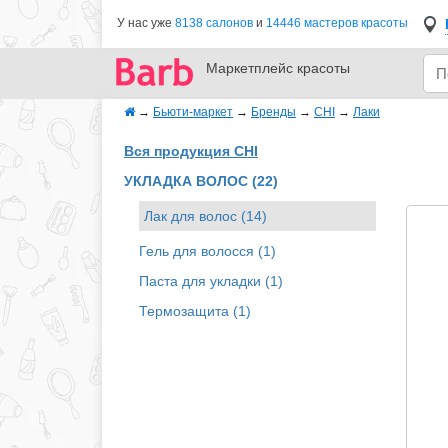
У нас уже
8138 салонов
и
14446 мастеров красоты
Маркетплейс
красоты
→
Бьюти-маркет
→
Бренды
→
CHI
→
Лаки
Вся продукция CHI
УКЛАДКА ВОЛОС (22)
Лак для волос (14)
Гель для волосся (1)
Паста для укладки (1)
Термозащита (1)