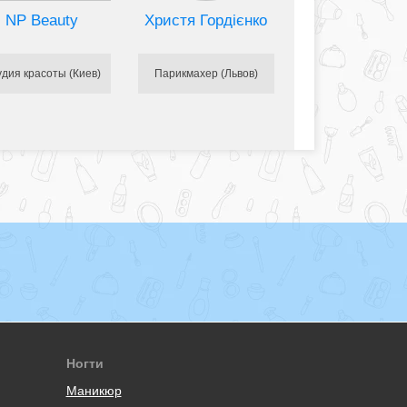
NP Beauty
Христя Гордієнко
удия красоты (Киев)
Парикмахер (Львов)
Ногти
Маникюр