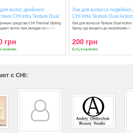
 для волос двойного
Лак для волосся подвійної д
твия CHI Infra Texture Dual
CHI Infra Texture Dual Action
on Hair Spray 284 ml
Spray 74g
очные средства CHI Thermal Styling
Лак для волосся Texture Dual Action 
щают волос при укладке горячим
Spray, що входить до ексклюзивної
0 грн
200 грн
в наличии
Есть в наличии
ют с CHI: