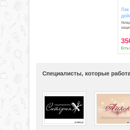
Лак
дейс
Acti
Уклад
защи
35
Есть 
Специалисты, которые работа