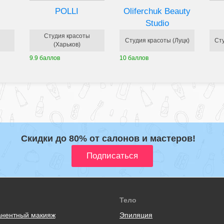
POLLI
Oliferchuk Beauty
Studio
Студия красоты
Студия красоты (Луцк)
Ст
(Харьков)
9.9 баллов
10 баллов
Скидки до 80% от салонов и мастеров!
Тело
нентный макияж
Эпиляция