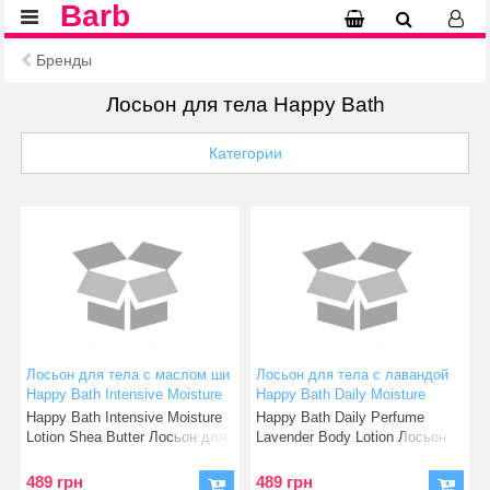
Barb
Бренды
Лосьон для тела Happy Bath
Категории
Лосьон для тела с маслом ши
Лосьон для тела с лавандой
Happy Bath Intensive Moisture
Happy Bath Daily Moisture
SheaButter 450 мл
Lavander 450 мл
Happy Bath Intensive Moisture
Happy Bath Daily Perfume
(8801042627970)
(8801042576063)
Lotion Shea Butter Лосьон для
Lavender Body Lotion Лосьон
тела с маслом ш
для тела с ароматом ла
489 грн
489 грн