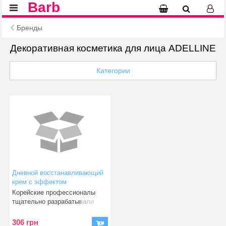
Barb
Бренды
Декоративная косметика для лица ADELLINE
Категории
Дневной восстанавливающий
крем с эффектом
липофилинга ADELLINE cica
Корейские профессионалы
volufiline repair vital day cream
тщательно разрабатывали
50 мл (8809793660116)
состав крема, способного «з
306 грн