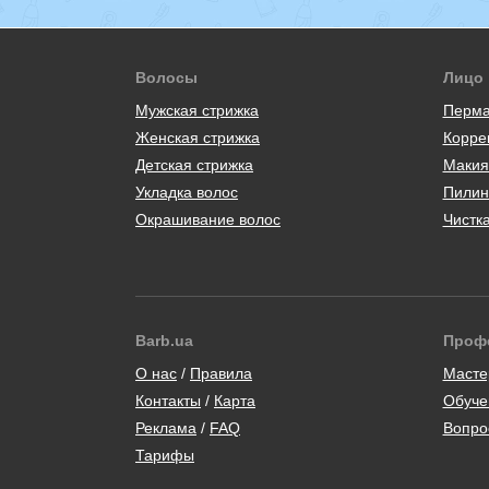
Волосы
Лицо
Мужская стрижка
Перма
Женская стрижка
Корре
Детская стрижка
Макия
Укладка волос
Пилин
Окрашивание волос
Чистк
Barb.ua
Проф
/
Масте
Контакты
/
Карта
Обуче
/
Вопро
Тарифы