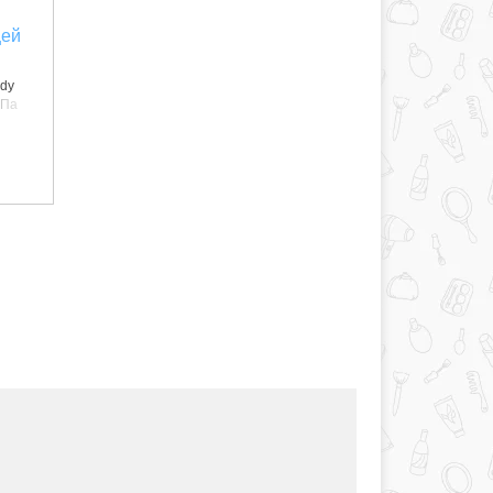
щей
edy
. Па