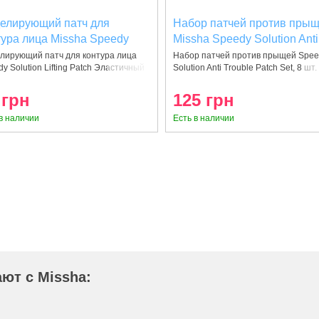
елирующий патч для
Набор патчей против пры
тура лица Missha Speedy
Missha Speedy Solution Anti
tion Lifting Patch
Trouble Patch Set, 12 г
лирующий патч для контура лица
Набор патчей против прыщей Spe
y Solution Lifting Patch Эластичный
Solution Anti Trouble Patch Set, 8 шт
06185764520)
(8806185764483)
 грн
125 грн
в наличии
Есть в наличии
ют с Missha: