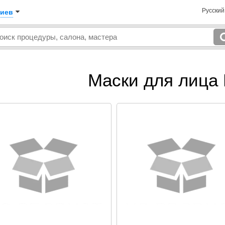
Русски
иев
Маски для лица 