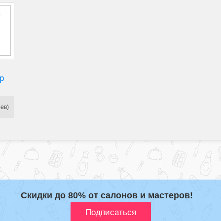
p
ев)
Скидки до 80% от салонов и мастеров!