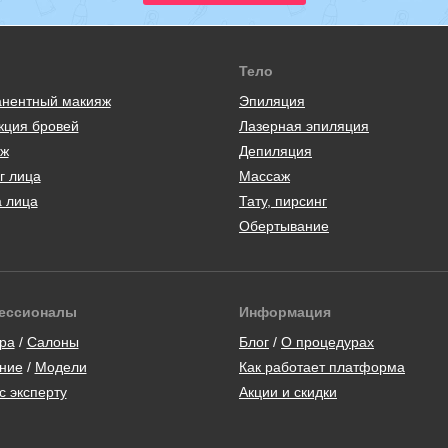
Тело
нентный макияж
Эпиляция
кция бровей
Лазерная эпиляция
ж
Депиляция
г лица
Массаж
а лица
Тату, пирсинг
Обертывание
ессионалы
Информация
ра
/
Салоны
Блог
/
О процедурах
ние
/
Модели
Как работает платформа
с эксперту
Акции и скидки