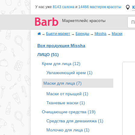
К
У нас уже
8143 салона
и
14466 мастеров красоты
Маркетплейс
красоты
→
Бьюти-маркет
→
Бренды
→
Missha
→
Маски
Вся продукция Missha
ЛИЦО (51)
Крем для лица (12)
Увлажняющий крем (1)
Маски для лица (7)
Маски от прыщей (1)
Тканевые маски (1)
Очищающие средства (19)
Средства для демакияжа (1)
Молочко для лица (1)