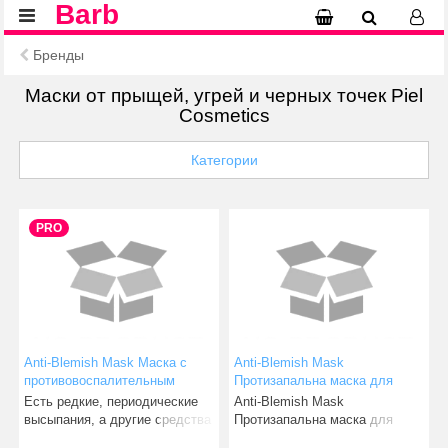
Barb
Бренды
Маски от прыщей, угрей и черных точек Piel
Cosmetics
Категории
PRO
Anti-Blemish Mask Маска с
Anti-Blemish Mask
противовоспалительным
Протизапальна маска для
эффектом
проблемної шкіри
Есть редкие, периодические
Anti-Blemish Mask
высыпания, а другие средства
Протизапальна маска для
дают временный с
проблемної шкіри Пр