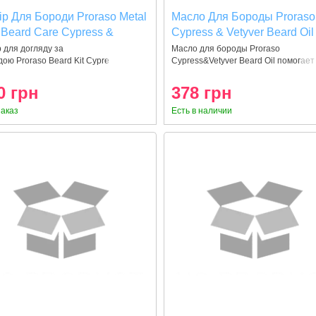
ір Для Бороди Proraso Metal
Масло Для Бороды Proraso
 Beard Care Cypress &
Cypress & Vetyver Beard Oil
ver Gift Set
мл
 для догляду за
Масло для бороды Proraso
ою Proraso Beard Kit Cypre
Cypress&Vetyver Beard Oil помогает
отрастит
0 грн
378 грн
заказ
Есть в наличии