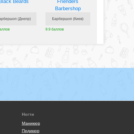
Black Beards
Frienders
Barbershop
арбершоп (Днепр)
Барбершоп (Киев)
баллов
9.9 баллов
Ногти
Маникюр
Педикюр