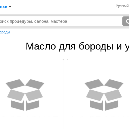
Русски
иев
бороды
Масло для бороды и у