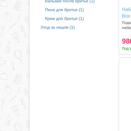
Бальзам после бритья (1)
Наб
Пена для бритья (1)
Box 
Крем для бритья (1)
Set
Пода
Уход за лицом (1)
набір
98
Под 