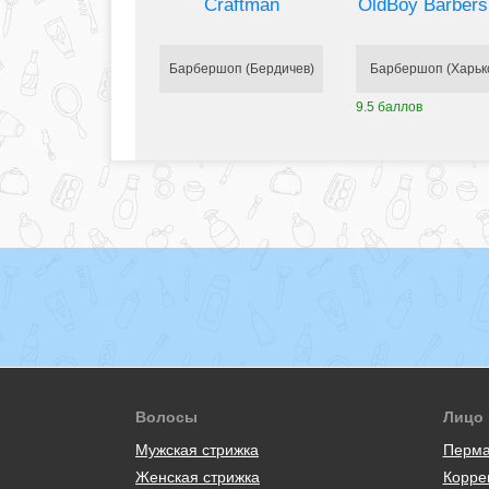
Craftman
OldBoy Barber
Барбершоп (Бердичев)
Барбершоп (Харьк
9.5 баллов
Волосы
Лицо
Мужская стрижка
Перма
Женская стрижка
Корре