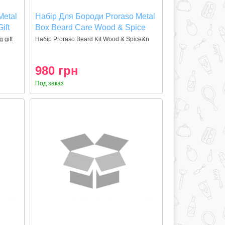
Metal
Набір Для Бороди Proraso Metal
ift
Box Beard Care Wood & Spice
Gift Set
 gift
Набір Proraso Beard Kit Wood & Spice&n
980 грн
Под заказ