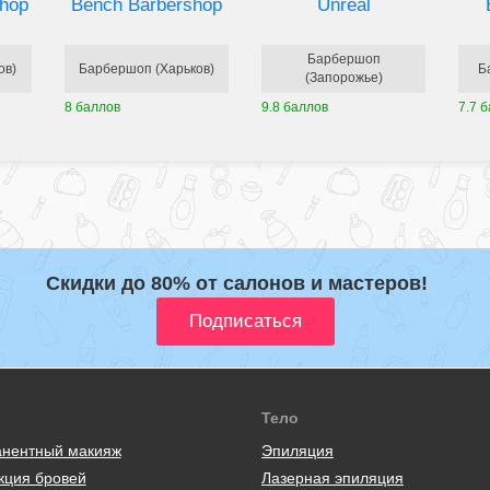
shop
Bench Barbershop
Unreal
Барбершоп
ов)
Барбершоп (Харьков)
Б
(Запорожье)
8 баллов
9.8 баллов
7.7 
Скидки до 80% от салонов и мастеров!
Тело
нентный макияж
Эпиляция
кция бровей
Лазерная эпиляция