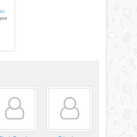
мл
pice