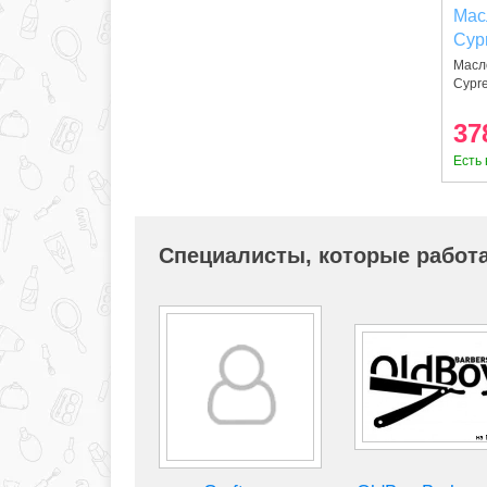
Мас
Cypr
мл
Масл
Cypre
отра
37
Есть 
Специалисты, которые работа