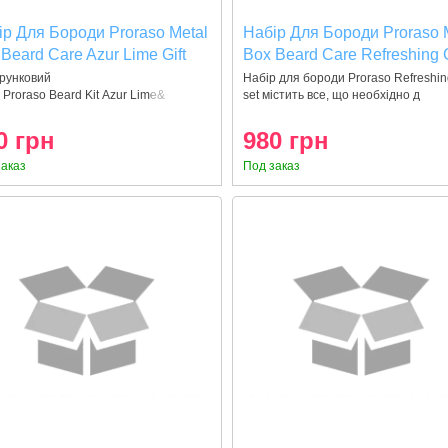
ір Для Бороди Proraso Metal
Набір Для Бороди Proraso 
Beard Care Azur Lime Gift
Box Beard Care Refreshing G
Set
рунковий
Набір для бороди Proraso Refreshing
 Proraso Beard Kit Azur Lime&
set містить все, що необхідно д
0 грн
980 грн
заказ
Под заказ