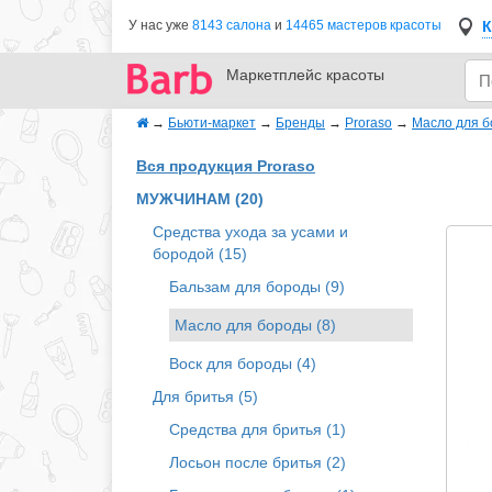
К
У нас уже
8143 салона
и
14465 мастеров красоты
Маркетплейс
красоты
→
Бьюти-маркет
→
Бренды
→
Proraso
→
Масло для 
Вся продукция Proraso
МУЖЧИНАМ (20)
Средства ухода за усами и
бородой (15)
Бальзам для бороды (9)
Масло для бороды (8)
Воск для бороды (4)
Для бритья (5)
Средства для бритья (1)
Лосьон после бритья (2)