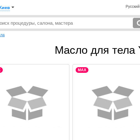
Русски
Киев
ела
Масло для тела 
X
MAX