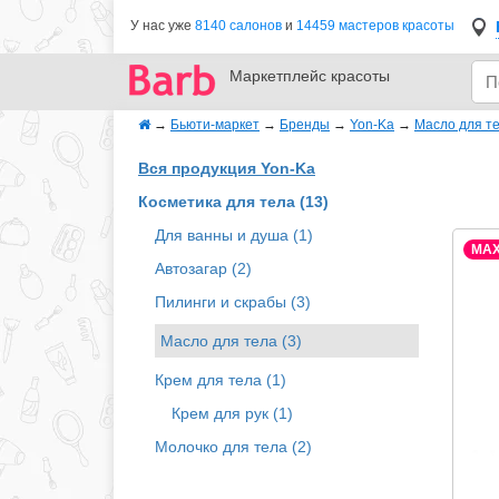
У нас уже
8140 салонов
и
14459 мастеров красоты
Маркетплейс
красоты
→
Бьюти-маркет
→
Бренды
→
Yon-Ka
→
Масло для т
Вся продукция Yon-Ka
Косметика для тела (13)
Для ванны и душа (1)
MA
Автозагар (2)
Пилинги и скрабы (3)
Масло для тела (3)
Крем для тела (1)
Крем для рук (1)
Молочко для тела (2)