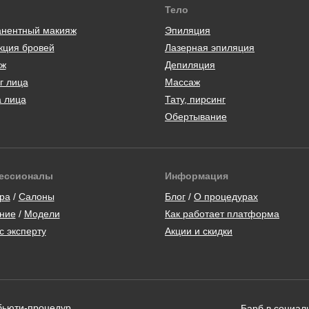
Тело
нентный макияж
Эпиляция
кция бровей
Лазерная эпиляция
ж
Депиляция
г лица
Массаж
а лица
Тату, пирсинг
Обертывание
ессионалы
Информация
ра
/
Салоны
Блог
/
О процедурах
ние
/
Модели
Как работает платформа
с эксперту
Акции и скидки
 бьюти-процедур
Барб в социал