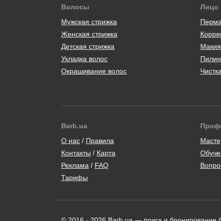
Волосы
Лицо
Мужская стрижка
Перма
Женская стрижка
Корре
Детская стрижка
Макия
Укладка волос
Пилин
Окрашивание волос
Чистк
Barb.ua
Проф
/
Масте
Контакты
/
Карта
Обуче
/
Вопро
Тарифы
© 2016 - 2026 Barb.ua — поиск и бронирование