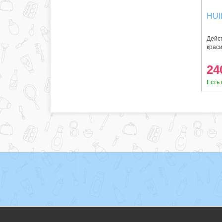
HUI
Дейс
краси
24
Есть 