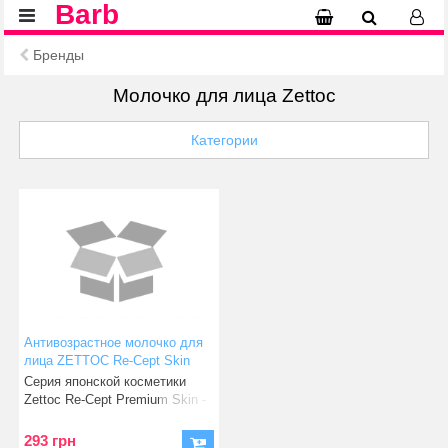
Barb
Бренды
Молочко для лица Zettoc
Категории
Антивозрастное молочко для
лица ZETTOC Re-Cept Skin
Premium Milk, 140 мл
Серия японской косметики
(4582118951185)
Zettoc Re-Cept Premium Skin -
это микс эффективней
293 грн