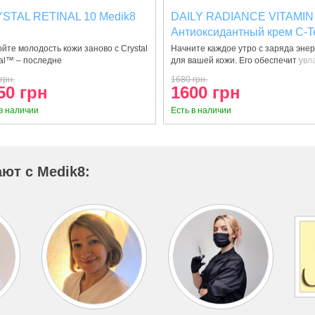
STAL RETINAL 10 Medik8
DAILY RADIANCE VITAMI
Антиоксидантный крем C-Te
SPF 30
йте молодость кожи заново с Crystal
Начните каждое утро с заряда энер
al™ – последне
для вашей кожи. Его обеспечит увл
грн.
1680 грн.
50 грн
1600 грн
в наличии
Есть в наличии
ют с Medik8: