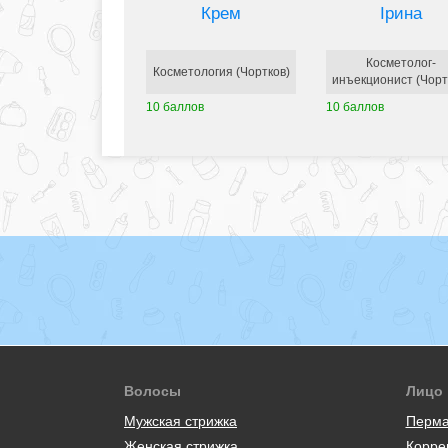
Крем
Ірина
Косметолог-
Косметология (Чортков)
инъекционист (Чорт
10 баллов
10 баллов
Волосы
Лицо
Мужская стрижка
Перма
Женская стрижка
Корре