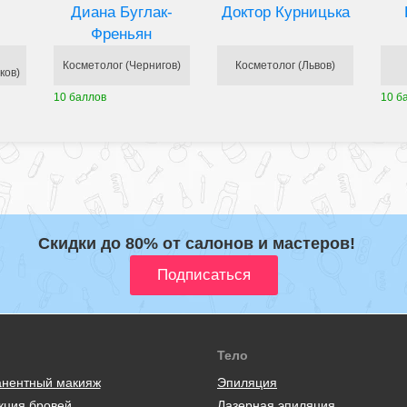
Диана Буглак-
Доктор Курницька
Френьян
Косметолог (Чернигов)
Косметолог (Львов)
ков)
10 баллов
10 б
Скидки до 80% от салонов и мастеров!
Тело
нентный макияж
Эпиляция
кция бровей
Лазерная эпиляция