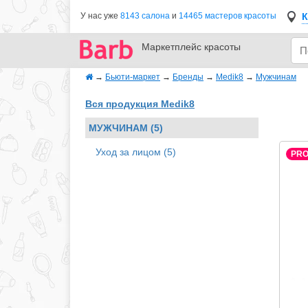
К
У нас уже
8143 салона
и
14465 мастеров красоты
Маркетплейс
красоты
→
Бьюти-маркет
→
Бренды
→
Medik8
→
Мужчинам
Вся продукция Medik8
МУЖЧИНАМ (5)
Уход за лицом (5)
PR