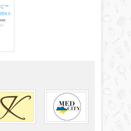
N C™
tra с
гии
аж