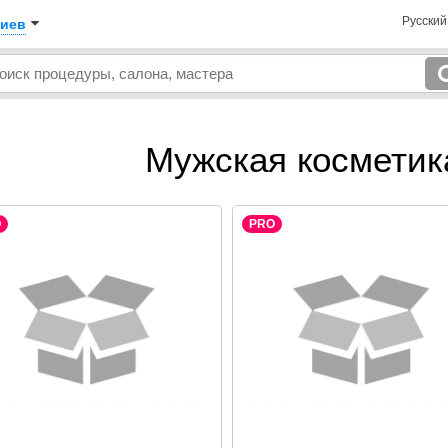
Русски
иев
Мужская косметик
O
PRO