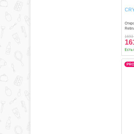
CRY
Откро
Retin
1693 
16
Есть 
PR