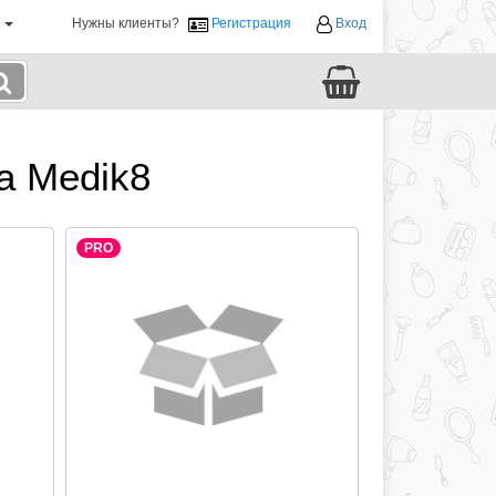
й
Нужны клиенты?
Регистрация
Вход
а Medik8
PRO