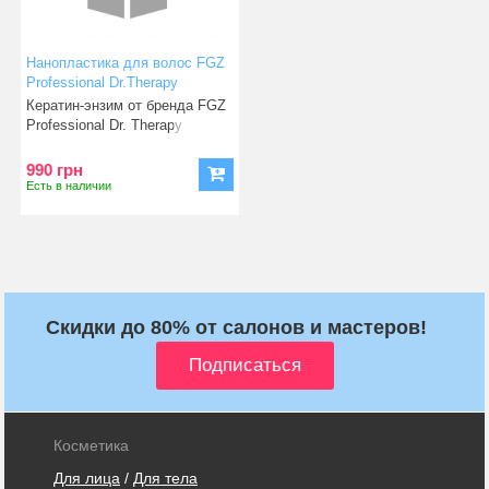
Нанопластика для волос FGZ
Professional Dr.Therapy
Treatment 150 мл
Кератин-энзим от бренда FGZ
Professional Dr. Therapy
Treatment Hair Volume
990 грн
Есть в наличии
Скидки до 80% от салонов и мастеров!
Косметика
Для лица
/
Для тела