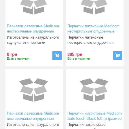
Перчатки латексные Medicom
Перчатки латексные Medicom
нестерильные опудренные
нестерильные опудренные
SafeTouch E-Series S 1 пара
SafeTouch E-Series (размер M)
Изготовлены из натурального
Перчатки латексные
50 пар
каучука, эти перчатки
нестерильные опудренные
предлагают превосходное п
Medicom SafeTouch E-Series
(разм
8 грн
385 грн
Есть в наличии
Есть в наличии
Перчатки латексные Medicom
Перчатки нитриловые Medicom
нестерильные опудренные
SafeTouch Black 5.0 гр (размер
SafeTouch E-Series S 1 пара
M) 50 пар
Изготовлены из натурального
Перчатки нитриловые