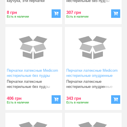
каучука, эти перчатки
нестерильные без пудры
предлагают превосходное п
Medicom SafeTouch Black
(размер
8 грн
307 грн
Есть в наличии
Есть в наличии
Перчатки латексные Medicom
Перчатки латексные Medicom
нестерильные без пудры
нестерильные опудренные
SafeTouch Connect Vitals
SafeTouch E-Series (размер S)
Перчатки латексные
Перчатки латексные
(размер S) 50 пар
50 пар
нестерильные без пудры
нестерильные опудренные
Medicom SafeTouch Connect
Medicom SafeTouch E-Series
Vitals
(разм
406 грн
343 грн
Есть в наличии
Есть в наличии