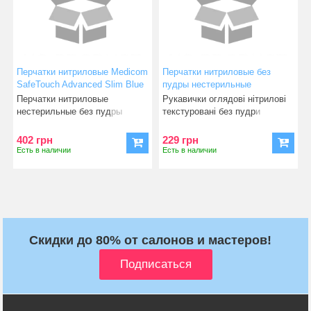
Перчатки нитриловые Medicom
Перчатки нитриловые без
SafeTouch Advanced Slim Blue
пудры нестерильные
3.6 гр (размер M) 50 пар
SafeTouch Advanced
Перчатки нитриловые
Рукавички оглядовi нiтриловi
фиолетовые M (3,5 г)
нестерильные без пудры
текстуровані без пудри
Medicom SafeTouch Advanced
нестерильні SafeTouch
Slim
402 грн
229 грн
Есть в наличии
Есть в наличии
Скидки до 80% от салонов и мастеров!