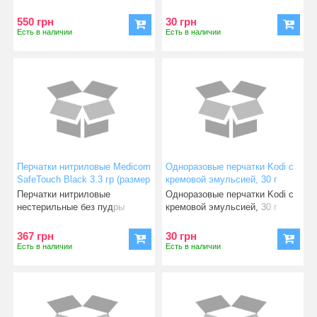
Medicom SafeTouch Black
предназначены для смяг
(размер
550 грн
30 грн
Есть в наличии
Есть в наличии
Перчатки нитриловые Medicom
Одноразовые перчатки Kodi с
SafeTouch Black 3.3 гр (размер
кремовой эмульсией, 30 г
L) 50 пар
Перчатки нитриловые
Одноразовые перчатки Kodi с
нестерильные без пудры
кремовой эмульсией, 30 г
Medicom SafeTouch Black 3.3
предназначены для смяг
гр (
367 грн
30 грн
Есть в наличии
Есть в наличии