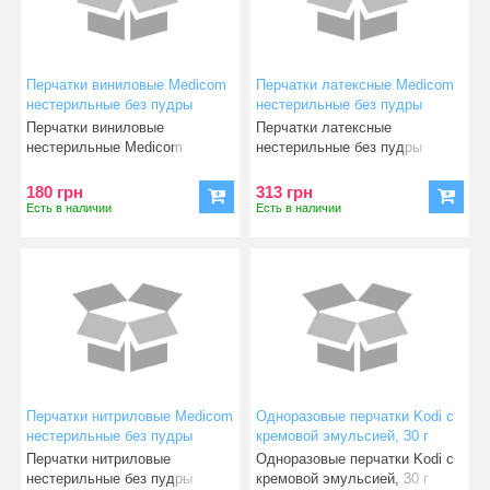
Перчатки виниловые Medicom
Перчатки латексные Medicom
нестерильные без пудры
нестерильные без пудры
(размер M) 50 пар
SafeTouch 5.5 гр (размер L) 50
Перчатки виниловые
Перчатки латексные
пар
нестерильные Medicom
нестерильные без пудры
(размер M) 50 пар
Medicom SafeTouch 5.5 гр
выготовлены из пе
(размер
180 грн
313 грн
Есть в наличии
Есть в наличии
Перчатки нитриловые Medicom
Одноразовые перчатки Kodi с
нестерильные без пудры
кремовой эмульсией, 30 г
SafeTouch Black 5.0 гр (размер
Перчатки нитриловые
Одноразовые перчатки Kodi с
S) 50 пар
нестерильные без пудры
кремовой эмульсией, 30 г