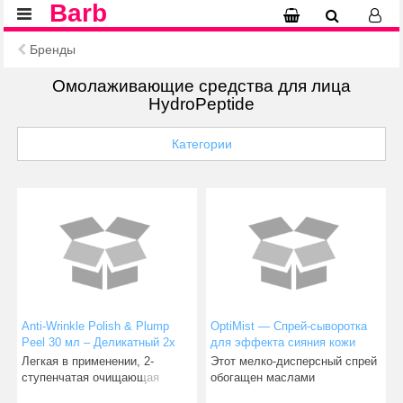
Barb
Бренды
Омолаживающие средства для лица
HydroPeptide
Категории
Anti-Wrinkle Polish & Plump
OptiMist — Спрей-сыворотка
Peel 30 мл – Деликатный 2х
для эффекта сияния кожи
фазный омолаживающий
Легкая в применении, 2-
Этот мелко-дисперсный спрей
пилинг
ступенчатая очищающая
обогащен маслами
система, которая оказывает
растительного происхождения