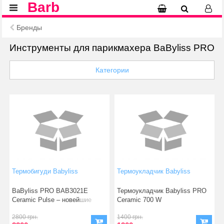
Barb
Бренды
Инструменты для парикмахера BaByliss PRO
Категории
Термобигуди Babyliss
Термоукладчик Babyliss
BaByliss PRO BAB3021E
Термоукладчик Babyliss PRO
Ceramic Pulse – новейшие
Ceramic 700 W
электрические бигуд
Термоукладчик&nb
2800 грн.
1400 грн.