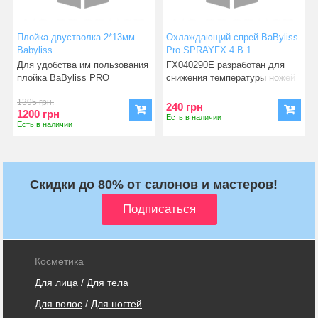
Плойка двустволка 2*13мм
Охлаждающий спрей BaByliss
Babyliss
Pro SPRAYFX 4 В 1
Для удобства им пользования
FX040290E разработан для
плойка BaByliss PRO
снижения температуры ножей
BAB2282TTE оснащена эрг
парикмахерских машин
1395 грн.
240 грн
1200 грн
Есть в наличии
Есть в наличии
Скидки до 80% от салонов и мастеров!
Косметика
Для лица
/
Для тела
Для волос
/
Для ногтей