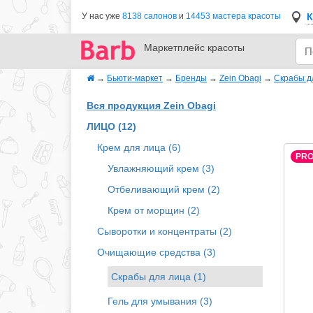
К
У нас уже
8138 салонов
и
14453 мастера красоты
Маркетплейс
красоты
→
Бьюти-маркет
→
Бренды
→
Zein Obagi
→
Скрабы д
Вся продукция Zein Obagi
ЛИЦО (12)
Крем для лица (6)
PR
Увлажняющий крем (3)
Отбеливающий крем (2)
Крем от морщин (2)
Сыворотки и концентраты (2)
Очищающие средства (3)
Скрабы для лица (1)
Гель для умывания (3)