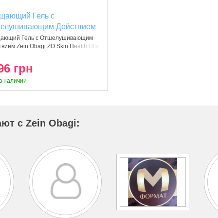
щающий Гель с
елушивающим Действием
n Obagi
ающий Гель с Отшелушивающим
вием Zein Obagi ZO Skin Health Offe
96 грн
в наличии
ют с Zein Obagi: