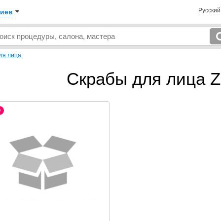
Русски
иев
ля лица
Скрабы для лица Z
O