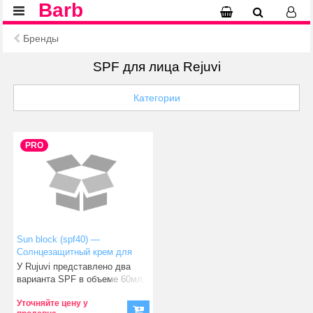
Barb
Бренды
SPF для лица Rejuvi
Категории
PRO
Sun block (spf40) —
Солнцезащитный крем для
лица Rejuvi
У Rujuvi представлено два
варианта SPF в объеме 60мл,
у обоих вариантов
Уточняйте цену у