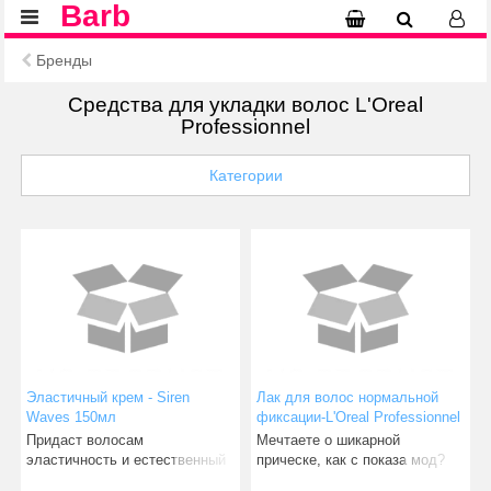
Barb
Бренды
Средства для укладки волос L'Oreal
Professionnel
Категории
Эластичный крем - Siren
Лак для волос нормальной
Waves 150мл
фиксации-L'Oreal Professionnel
Infinium Souple Soft Hairspray
Придаст волосам
Мечтаете о шикарной
500ml
эластичность и естественный
прическе, как с показа мод?
блеск. Крем для укладки
Профессиональный лак для в