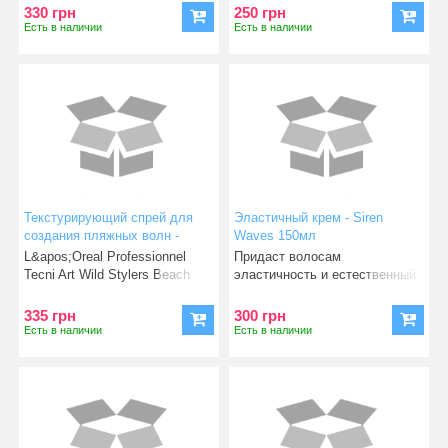
L&apos
330 грн
250 грн
Есть в наличии
Есть в наличии
Текстурирующий спрей для
Эластичный крем - Siren
создания пляжных волн -
Waves 150мл
Beach Waves Wild Stylers 150
L&apos;Oreal Professionnel
Придаст волосам
ml
Tecni Art Wild Stylers Beach
эластичность и естественный
Waves - Текстуриру
блеск. Крем для укладки
L&apos
335 грн
300 грн
Есть в наличии
Есть в наличии