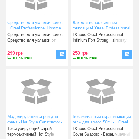
Средство для укладки волос
Лак для волос сильной
L'Oreal Professionnel Homme
фиксации-L'Oreal Professionnel
MAT Haltegrad 4 Pomade mit
Infinium Fort Strong Hairspray
Средство для укладки волос
L&apos;Oreal Professionnel
Matt-Effekt 80 ml
500ml
Средство для укладки от
Infinium Fort Strong Hairspray
«Лореаль» создано для л
Профессиональный
299 грн
250 грн
Есть в наличии
Есть в наличии
Моделирующий спрей для
Безаммиачный окрашивающий
фена - Hot Style Constructor -
гель для волос 50ml - L'Oreal
Professionnel Cover 5 №4
Текстурирующий спрей
L&apos;Oreal Professionnel
(Шатен)
термоактивный Hot Style
Cover 5&apos; - Безаммиачный