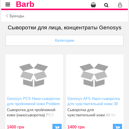
Barb
Бренды
Сыворотки для лица, концентраты Genosys
Категории
Genosys PCS Нано-сыворотка
Genosys AFS Нано-сыворотка
для проблемной кожи Problem
для чувствительной кожи 30
control serum 30 мл
мл All for sensitive serum
Сыворотка для проблемной
Сыворотка для
кожи (наносыворотка) PCS -
чувствительной кожи All for
препарат для процедуры
Sensitive Serum имеет
богатейший
1400 грн
1400 грн