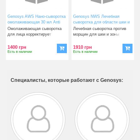
Genosys AWS Нано-сыворотка
Genosys NWS Лечебная
омолаживающая 30 мл Anti
сыворотка для области шеи и
wrinkle serum
декольте ND Cell antiwrinkle
Омолаживающая сыворотка
Лечебная сыворотка против
serum 30
для лица корректирует
морщин для шеи и зоны
возрастные изменения,
декольте. Дает превосходный
улучшае
1400 грн
1910 грн
Есть в наличии
Есть в наличии
Специалисты, которые работают с Genosys: