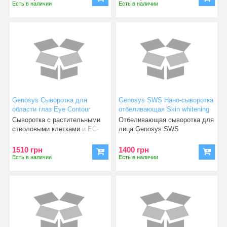
Есть в наличии
Есть в наличии
Genosys Сыворотка для
Genosys SWS Нано-сыворотка
области глаз Eye Contour
отбеливающая Skin whitening
Serum 10 мл
serum 30 мл
Сыворотка с растительными
Отбеливающая сыворотка для
стволовыми клетками и ЕС-
лица Genosys SWS
пептидами для ухода за о
корректирует возрастные
изменен
1510 грн
1400 грн
Есть в наличии
Есть в наличии