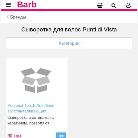
Barb
Бренды
Сыворотка для волос Punti di Vista
Категории
Personal Touch Лечебная
восстанавливающая
(реконструирующая)
Сыворотка и активатор с
сыворотка с кератином
кератином, позволяют
сыворотка, 12 мл + активатор,
кератину проникнуть
12 мл
90 грн