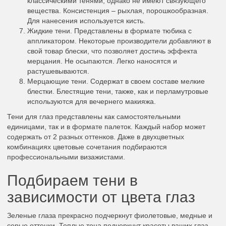
классическими тенями, однако не имеют связующего
вещества. Консистенция – рыхлая, порошкообразная.
Для нанесения используется кисть.
Жидкие тени. Представлены в формате тюбика с
аппликатором. Некоторые производители добавляют в
свой товар блески, что позволяет достичь эффекта
мерцания. Не осыпаются. Легко наносятся и
растушевываются.
Мерцающие тени. Содержат в своем составе мелкие
блестки. Блестящие тени, также, как и перламутровые
используются для вечернего макияжа.
Тени для глаз представлены как самостоятельными
единицами, так и в формате палеток. Каждый набор может
содержать от 2 разных оттенков. Даже в двухцветных
комбинациях цветовые сочетания подбираются
профессиональными визажистами.
Подбираем тени в
зависимости от цвета глаз
Зеленые глаза прекрасно подчеркнут фиолетовые, медные и
серые оттенки. Теплые тона подчеркнут красоты ваших глаз.