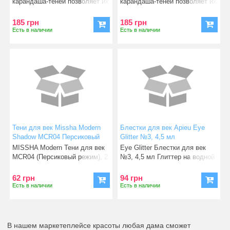
карандаша-теней позволяет их
карандаша-теней позволяет их
легко, быстро нано
легко, быстро нано
185 грн
185 грн
Есть в наличии
Есть в наличии
Тени для век Missha Modern
Блестки для век Apieu Eye
Shadow MCR04 Персиковый
Glitter №3, 4,5 мл
режим, 2 г (8806185761574)
(8809530039212)
MISSHA Modern Тени для век
Eye Glitter Блестки для век
MCR04 (Персиковый режим), 2
№3, 4,5 мл Глиттер на водной
г Тени имеют сияющий
основе с блестящей
62 грн
94 грн
Есть в наличии
Есть в наличии
В нашем маркетеплейсе красоты любая дама сможет