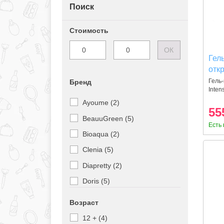
Поиск
Стоимость
ОК
Гел
отк
Гель-
Бренд
Inten
Ayoume (2)
55
BeauuGreen (5)
Есть 
Bioaqua (2)
Clenia (5)
Diapretty (2)
Doris (5)
Ekel (1)
Возраст
Elizavecca (1)
12 + (4)