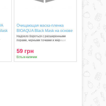
UA
Очищающая маска-пленка
Mask
BIOAQUA Black Mask на основе
я
бамбукового угля 60мг
Надоело бороться с расширенными
г
порами, черными точками и жирным
блеско
59 грн
Есть в наличии