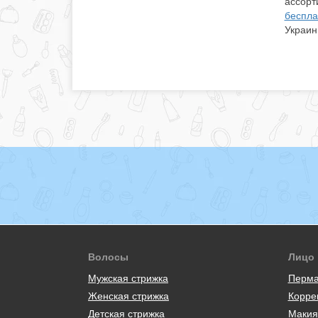
ассорт
беспла
Украи
Волосы
Лицо
Мужская стрижка
Перма
Женская стрижка
Корре
Детская стрижка
Макия