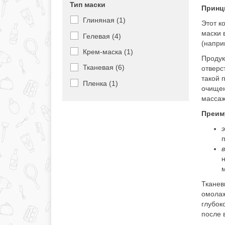
Тип маски
Принц
Глиняная (1)
Этот к
маски 
Гелевая (4)
(напри
Крем-маска (1)
Продук
Тканевая (6)
отверс
такой 
Пленка (1)
очищен
масса
Преим
э
п
н
м
Тканев
омолаж
глубок
после 