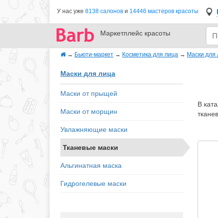
У нас уже
8138 салонов
и
14446 мастеров красоты
Маркетплейс
красоты
→
Бьюти-маркет
→
Косметика для лица
→
Маски для
Маски для лица
Маски от прыщей
В ката
Маски от морщин
ткане
Увлажняющие маски
Тканевые маски
Альгинатная маска
Гидрогелевые маски