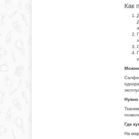
Как 
Д
Д
а
П
п
О
П
к
Можно
Салфет
однора
эксплу
Нужно
Тканев
позвол
Где ку
На мар