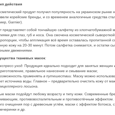
ип действия
осметический продукт получил популярность на украинском рынке 
ввели корейские бренды, и со временем аналогичные средства ста
мер, Garnier).
т представляет собой тончайшую салфетку из хлопчатобумажной 
тиями для глаз, губ и носа. Она смочена косметической сывороткой
пропорции, чтобы аппликация всё время оставалась пропитанной с
ную кожу на 20-30 минут. Потом салфетка снимается, и остатки с
жными движениями.
ущества тканевых масок
:
кспресс-уход
. Продукция идеально подходит для занятых женщин и
риготовление, правильное нанесение и смывание маски;
возможность применять в путешествии
. Маску можно использова
ет источника воды. Главное – предварительно очистить кожу от 
ицеллярного лосьона.
ые маски подойдут любому возрасту и типу кожи. Современные б
ивающим, противовоспалительным и противоотёчным эффектом. 
ого очищения пор с древесным углём, маски с эффектом ботокса, с
вечеринки и др.