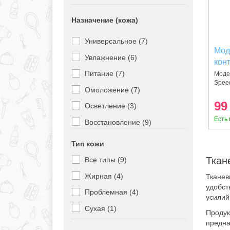
Pro You Professional (1)
Real Barrier (4)
Назначение (кожа)
Some By Mi (4)
Универсальное (7)
The Oozoo (1)
Мод
Увлажнение (6)
кон
The Saem (26)
Solu
Питание (7)
Моде
Tony Moly (7)
Speed
(88
Омоложение (7)
Too Cool For School (3)
99
Осветление (3)
Trimay (2)
Есть 
Восстановление (9)
Useemi (3)
Антибактериальная защита
Тип кожи
VT Cosmetics (5)
(1)
Ткан
Все типы (9)
Wellderma (4)
Лечение (4)
Жирная (4)
Тканев
удобст
Проблемная (4)
усилий
Сухая (1)
Продук
предна