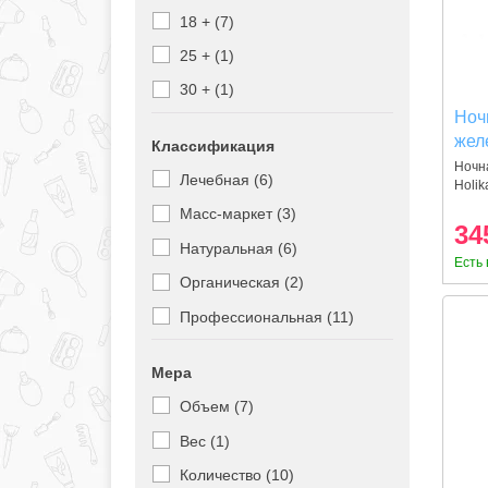
Etude House (3)
18 + (7)
Eunyul (2)
25 + (1)
Eyenlip (5)
30 + (1)
FarmStay (20)
Ноч
желе
Классификация
Genosys (1)
Sle
Ночн
Лечебная (6)
Holika Holika (21)
Holik
120
Масс-маркет (3)
IYOUB (2)
34
Натуральная (6)
Konad (6)
Есть 
Органическая (2)
La Jeunesse (2)
Профессиональная (11)
May island (16)
Medi Peel (6)
Мера
Missha (1)
Объем (7)
Mitomo (2)
Вес (1)
O HUI (4)
Количество (10)