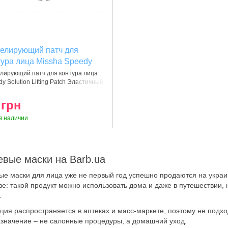
елирующий патч для
тура лица Missha Speedy
tion Lifting Patch
лирующий патч для контура лица
y Solution Lifting Patch Эластичный
06185764520)
 грн
в наличии
евые маски на Barb.ua
ые маски для лица уже не первый год успешно продаются на украи
ве: такой продукт можно использовать дома и даже в путешествии,
.
ция распространяется в аптеках и масс-маркете, поэтому не подх
значение – не салонные процедуры, а домашний уход.