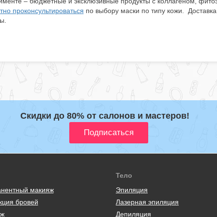
именте – бюджетные и эксклюзивные продукты с коллагеном, фитоэ
тно проконсультироваться
по выбору маски по типу кожи. Доставка
ны.
Скидки до 80% от салонов и мастеров!
Тело
нентный макияж
Эпиляция
кция бровей
Лазерная эпиляция
ж
Депиляция