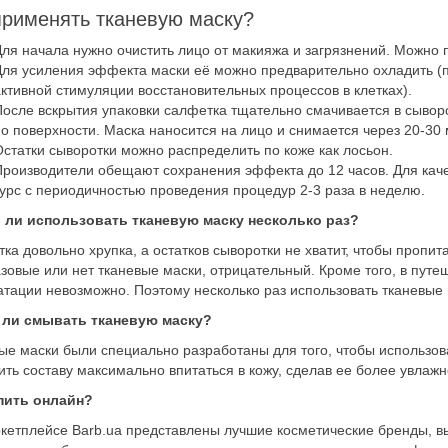
применять тканевую маску?
ля начала нужно очистить лицо от макияжа и загрязнений. Можно 
ля усиления эффекта маски её можно предварительно охладить (п
ктивной стимуляции восстановительных процессов в клетках).
осле вскрытия упаковки салфетка тщательно смачивается в сывор
о поверхности. Маска наносится на лицо и снимается через 20-30 
статки сыворотки можно распределить по коже как лосьон.
роизводители обещают сохранения эффекта до 12 часов. Для каче
урс с периодичностью проведения процедур 2-3 раза в неделю.
 ли использовать тканевую маску несколько раз?
ка довольно хрупка, а остатков сыворотки не хватит, чтобы пропита
зовые или нет тканевые маски, отрицательный. Кроме того, в путе
атации невозможно. Поэтому несколько раз использовать тканевые 
 ли смывать тканевую маску?
ые маски были специально разработаны для того, чтобы использова
ить составу максимально впитаться в кожу, сделав ее более увлажн
пить онлайн?
кетплейсе Barb.ua представлены лучшие косметические бренды, 