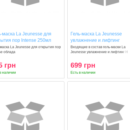
ь-маска La Jeunesse для
Гель-маска La Jeunesse
рытия пор Intense 250мл
увлажнение и лифтинг
Hydration and lifting 250мл
маска La Jeunesse для открытия пор
Входящие в состав гель-маски La
se облада
Jeunesse увлажнение и лифтинг H
5 грн
699 грн
в наличии
Есть в наличии