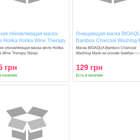
ная обновляющая маска-
Очищающая маска BIOAQ
 Holika Holika Wine Therapy
Bamboo Charcoal Washing 
eping Mask White Wine
на основе бамбукового угл
ая обновляющая маска-желе Holika
Маска BIOAQUA Bamboo Charcoal
a Wine Therapy Sleepi
Washing Mask на основе бамбуково
мл
140мг
5 грн
129 грн
в наличии
Есть в наличии