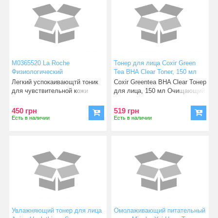
М0365520 La Roche
Тонер для лица Coxir Green
Физиологический
Tea BHA Clear Toner, 150 мл
успокаивающий тоник для
(8809080826102)
Легкий успокаивающтй тоник
Coxir Greentea BHA Clear Тонер
чувствительной кожи 200 мл
для чувствительной кожи
для лица, 150 мл Очищающий
лица, бережно очищает ос
тонер обладает ин
450 грн
519 грн
Есть в наличии
Есть в наличии
Увлажняющий тонер для лица
Омолаживающий питательный