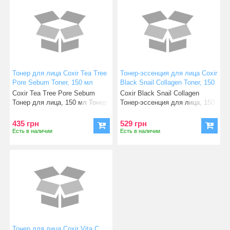
Тонер для лица Coxir Tea Tree
Тонер-эссенция для лица Coxir
Pore Sebum Toner, 150 мл
Black Snail Collagen Toner, 150
(8809080826294)
мл (8809080826171)
Coxir Tea Tree Pore Sebum
Coxir Black Snail Collagen
Тонер для лица, 150 мл Тонер
Тонер-эссенция для лица, 150
для жирной кожи ре
мл Тонер содержит ц
435 грн
529 грн
Есть в наличии
Есть в наличии
Тонер для лица Coxir Vita C