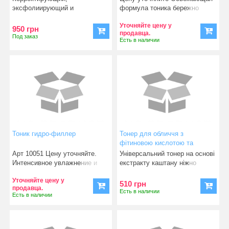
эксфолиирующий и
формула тоника бережно
регулирующий лосьон, рН
ухаживает за чу
Уточняйте цену у
5.2.Облад
950 грн
продавца.
Под заказ
Есть в наличии
Тоник гидро-филлер
Тонер для обличчя з
фітиновою кислотою та
екстрактом каштану Phytic
Арт 10051 Цену уточняйте.
Універсальний тонер на основі
Face Toner
Интенсивное увлажнение и
екстракту каштану ніжно
лечен
тонізує шкіру. Фіт
Уточняйте цену у
510 грн
продавца.
Есть в наличии
Есть в наличии