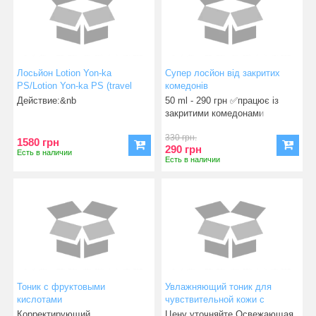
Лосьйон Lotion Yon-ka
Супер лосйон від закритих
PS/Lotion Yon-ka PS (travel
комедонів
size 50 ml)
Действие:&nb
50 ml - 290 грн ✅працює із
закритими комедонами
✅вирівню
330 грн.
1580 грн
290 грн
Есть в наличии
Есть в наличии
Тоник с фруктовыми
Увлажняющий тоник для
кислотами
чувствительной кожи с
куперозом
Корректирующий,
Цену уточняйте Освежающая