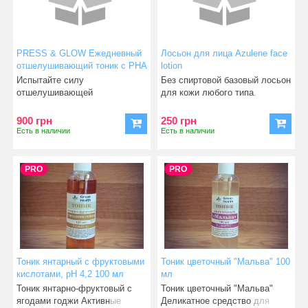
PRESS & GLOW Ежедневный
Лосьон для лица Azulene face
отшелушивающий тоник с РНА
lotion
и активатором ферментов
Испытайте силу
Без спиртовой базовый лосьон
Medik8
отшелушивающей
для кожи любого типа.
полигидроксикислоты (РНА)
Очищает, увлажняет, т
следующего покол
900 грн
250 грн
Есть в наличии
Есть в наличии
PRO
PRO
Тоник янтарный с фруктовыми
Тоник цветочный "Мальва" 100
кислотами, pH 4,2 100 мл
мл
Тоник янтарно-фруктовый с
Тоник цветочный "Мальва"
ягодами годжи Активные
Деликатное средство для