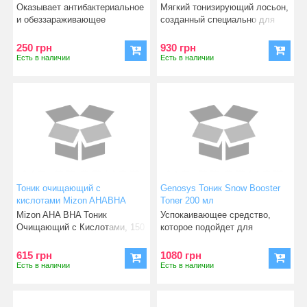
мл
Оказывает антибактериальное
Мягкий тонизирующий лосьон,
и обеззараживающее
созданный специально для
действие. Снимает
сухой кожи. Завершает
раздражени
250 грн
930 грн
Есть в наличии
Есть в наличии
Тоник очищающий с
Genosys Тоник Snow Booster
кислотами Mizon AHABHA
Toner 200 мл
Daily Clean Toner , 150 мл
Mizon AHA BHA Тоник
Успокаивающее средство,
(8809587520589)
Очищающий с Кислотами, 150
которое подойдет для
мл Очищающий тоник с кисло
ежедневного применения и
напол
615 грн
1080 грн
Есть в наличии
Есть в наличии