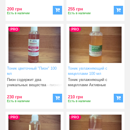
компоненты: яблоч
раздраж
200 грн
255 грн
Есть в наличии
Есть в наличии
PRO
PRO
Тоник цветочный "Пион" 100
Тоник увлажняющий с
мл
мицеллами 100 мл
Пион содержит два
Тоник увлажняющий с
уникальных вещества - пионол
мицеллами Активные
(препятствующий размножен
компоненты: полифенолы
кожу
230 грн
210 грн
Есть в наличии
Есть в наличии
PRO
PRO