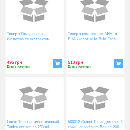
Тонер з Гіалуроновою
Тонер з комплексом AHA та
кислотою та екстрактом
BHA кислот AHA/BHA Face
Гамамеліса Perfect skin Face
Toner
Toner
495 грн
510 грн
Есть в наличии
Есть в наличии
Lamic Тоник антисептический
500312 Guinot Тоник для сухой
Tonico antisettico 250 ml
кожи Lotion Hydra Beaute 200