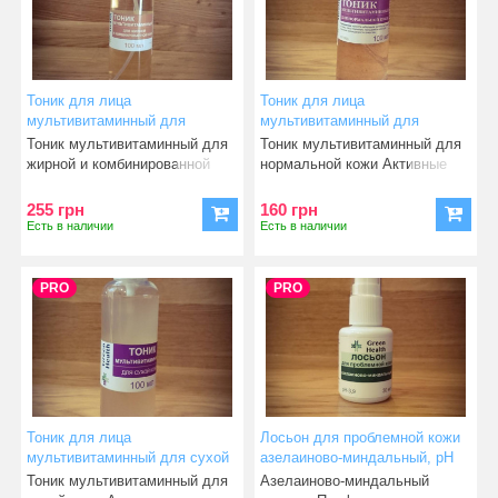
Тоник для лица
Тоник для лица
мультивитаминный для
мультивитаминный для
жирной и комбинированной
нормальной кожи 100 мл
Тоник мультивитаминный для
Тоник мультивитаминный для
кожи 100 мл
жирной и комбинированной
нормальной кожи Активные
кожи Активные
компоненты: Aq
255 грн
160 грн
Есть в наличии
Есть в наличии
PRO
PRO
Тоник для лица
Лосьон для проблемной кожи
мультивитаминный для сухой
азелаиново-миндальный, pH
кожи 100 мл
3,9 30 мл
Тоник мультивитаминный для
Азелаиново-миндальный