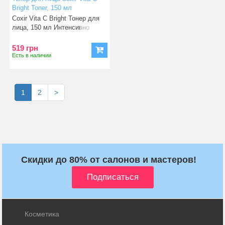
Bright Toner, 150 мл
(8809080826263)
Coxir Vita C Bright Тонер для
лица, 150 мл Интенсивно
осветляет кожу и выра
519 грн
Есть в наличии
1
2
>
Скидки до 80% от салонов и мастеров!
Косметика