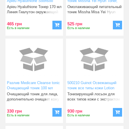
Apieu Hyaluthione Soonsoo
тоник Missha Yei Hyun Toner,
Essence Toner, 170 мл
140 мл (8806185754880)
Apieu Hyaluthione Тонер 170 мл
Омолаживающий питательный
(8809530054932)
Линия Гиалутон окружающей
тоник Missha Misa Yei Hyun
средой основана на
Toner, 140 мл Омолажив
465 грн
525 грн
Есть в наличии
Есть в наличии
Разлив Medicare Cleanse tonic
500210 Guinot Освежающий
Очищающий тоник 100 мл
тоник все типы кожи Lotion
Hydra Fraicheur 200 мл
Очищающий тоник для лица,
Тонизирующий лосьон для
дополнительно очищает кожу
всех типов кожи с экстрактом
после умывания. Убира
женьшеня и экстрактом
330 грн
930 грн
Есть в наличии
Есть в наличии