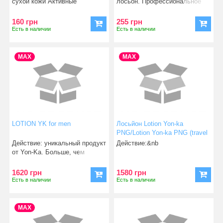
сухой кожи Активные
лосьон. Профессиональное
компоненты: AquaLic
средство с выраженным отш
160 грн
255 грн
Есть в наличии
Есть в наличии
MAX
MAX
LOTION YK for men
Лосьйон Lotion Yon-ka
PNG/Lotion Yon-ka PNG (travel
size 50 ml)
Действие: уникальный продукт
Действие:&nb
от Yon-Ka. Больше, чем
просто лосьон д
1620 грн
1580 грн
Есть в наличии
Есть в наличии
MAX