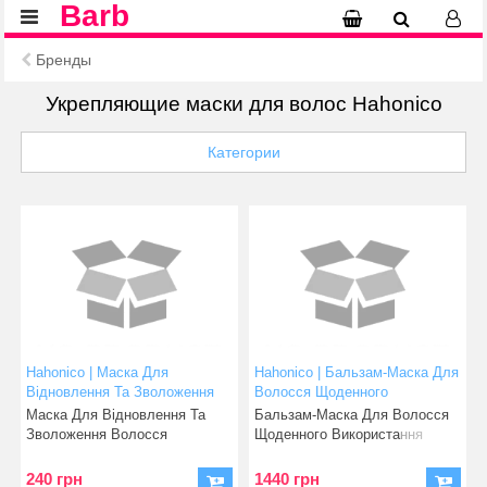
Barb
Бренды
Укрепляющие маски для волос Hahonico
Категории
Hahonico | Маска Для
Hahonico | Бальзам-Маска Для
Відновлення Та Зволоження
Волосся Щоденного
Волосся «KIRAMERAME
Використання«Kirame Rame
Маска Для Відновлення Та
Бальзам-Маска Для Волосся
Maintecare Hair Pack Weekly»
Maintecare Pack Daily» 240g
Зволоження Волосся
Щоденного Використання
15g (фіолетові Тюбики)
«KIRAMERAME Maintecare
«Kirame Rame Main
240 грн
1440 грн