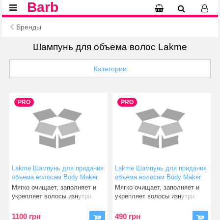
Barb
Бренды
Шампунь для объема волос Lakme
Категории
PRO
PRO
Lakme Шампунь для придания
Lakme Шампунь для придания
объема волосам Body Maker
объема волосам Body Maker
Shampoo, 1000 мл
Shampoo, 300 мл
Мягко очищает, заполняет и
Мягко очищает, заполняет и
укрепляет волосы изнутри.
укрепляет волосы изнутри.
Создает эффект есте
Создает эффект есте
1100 грн
490 грн