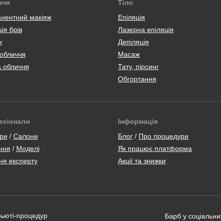
ччя
Тіло
нентний макіяж
Епіляція
ія брів
Лазерна епіляція
ж
Депіляція
 обличчя
Масаж
а обличчя
Тату, пірсинг
Обгортання
есіонали
Інформація
ри
/
Салони
Блог
/
Про процедури
ння
/
Моделі
Як працює платформа
ня експерту
Акції та знижки
бьюті-процедур
Барб у соціальн