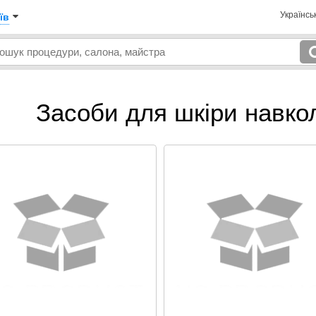
Українсь
їв
Засоби для шкіри навкол