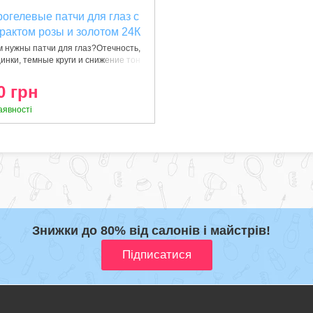
рогелевые патчи для глаз с
трактом розы и золотом 24К
lti Rose Gold 60 шт
 нужны патчи для глаз?Отечность,
нки, темные круги и снижение тон
09389034741)
0 грн
аявності
Знижки до 80% від салонів і майстрів!