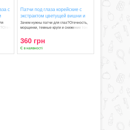
аза с
Патчи под глаза корейские с
и
экстрактом цветущей вишни и
золотом 24К Cobalti Cherry
ля
Зачем нужны патчи для глаз?Отечность,
ко?Отеч
морщинки, темные круги и снижение тон
Blossom 60 шт (90 г)
(8809389034758)
360 грн
Є в наявності