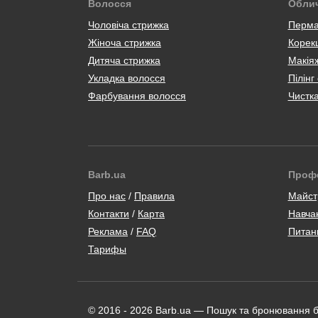
Волосся
Обли
Чоловіча стрижка
Перма
Жіноча стрижка
Корекц
Дитяча стрижка
Макія
Укладка волосся
Пілінг
Фарбування волосся
Чистк
Barb.ua
Проф
/
Майст
Контакти
/
Карта
Навча
/
Питан
Тарифы
© 2016 - 2026 Barb.ua — Пошук та бронювання 