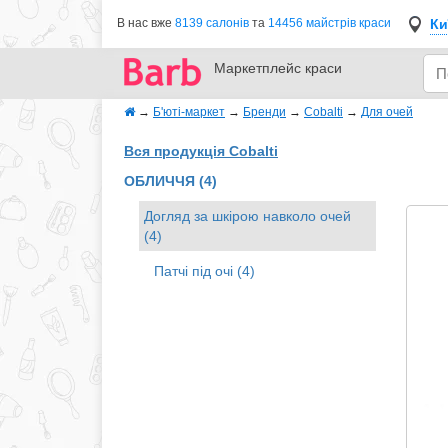
Ки
В нас вже
8139 салонів
та
14456 майстрів краси
Маркетплейс
краси
→
Б'юті-маркет
→
Бренди
→
Cobalti
→
Для очей
Вся продукція Cobalti
ОБЛИЧЧЯ (4)
Догляд за шкірою навколо очей
(4)
Патчі під очі (4)