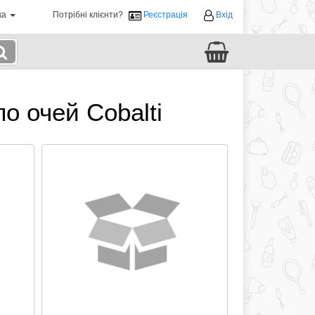
ка
Потрібні клієнти?
Реєстрація
Вхід
о очей Cobalti