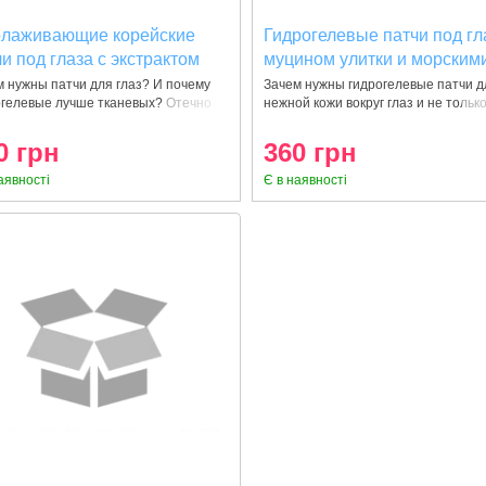
лаживающие корейские
Гидрогелевые патчи под гл
и под глаза с экстрактом
муцином улитки и морским
ного трюфеля и золотом
водорослями Cobalti Green
 нужны патчи для глаз? И почему
Зачем нужны гидрогелевые патчи д
огелевые лучше тканевых? Отечно
нежной кожи вокруг глаз и не толь
lti Black Truffle 60 шт
Snail Aqua 60 шт
09389034765)
(8809389034772)
0 грн
360 грн
аявності
Є в наявності