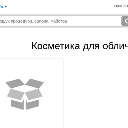
Українсь
їв
Косметика для обли