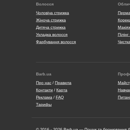
Волосся
Обли
Чоловіча стрижка
Перма
Жіноча стрижка
Корекц
Дитяча стрижка
Макія
Укладка волосся
Пілінг
Фарбування волосся
Чистк
Barb.ua
Проф
/
Майст
Контакти
/
Карта
Навча
/
Питан
Тарифы
© 2016 - 2026 Barb.ua — Пошук та бронювання 