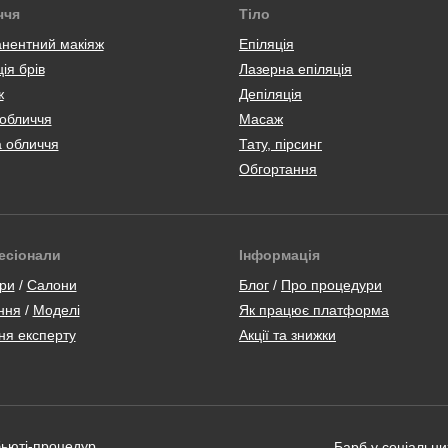
ччя
Тіло
нентний макіяж
Епіляція
ія брів
Лазерна епіляція
ж
Депіляція
 обличчя
Масаж
а обличчя
Тату, пірсинг
Обгортання
есіонали
Інформація
ри
/
Салони
Блог
/
Про процедури
ння
/
Моделі
Як працює платформа
ня експерту
Акції та знижки
бьюті-процедур
Барб у соціальн