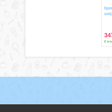
Кре
шкі
(48
34
Є в н