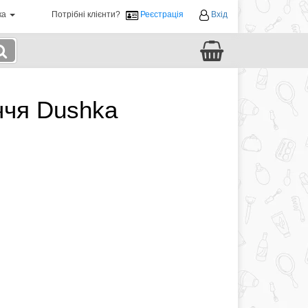
ка
Потрібні клієнти?
Реєстрація
Вхід
ччя Dushka