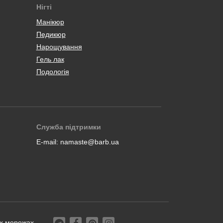
Нігті
Манікюр
Педикюр
Нарощування
Гель лак
Подологія
Служба підтримки
E-mail:
namaste@barb.ua
их мережах