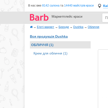
Ки
В нас вже
8142 салона
та
14440 майстрів краси
Маркетплейс
краси
→
Б'юті-маркет
→
Бренди
→
Dushka
→
Обличчя
Вся продукція Dushka
ОБЛИЧЧЯ (1)
Крем для обличчя (1)