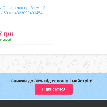
м Dushka для проблемної
ри 50 мл 4823099400454
23099400454)
7 грн
аявності
Знижки до 80% від салонів і майстрів!