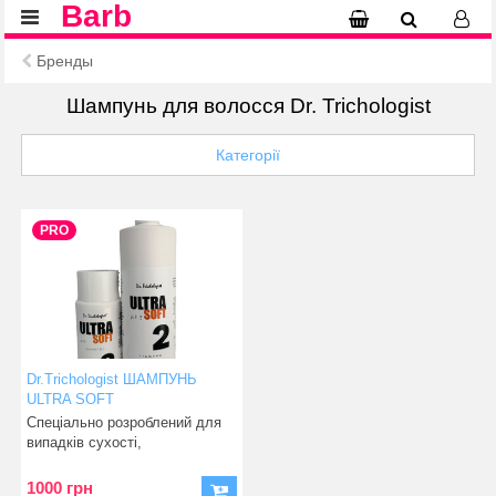
Barb
Бренды
Шампунь для волосся Dr. Trichologist
Категорії
PRO
Dr.Trichologist ШАМПУНЬ
ULTRA SOFT
Спеціально розроблений для
випадків cухості,
роздратованості шкіри (себо
1000 грн