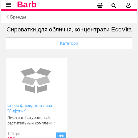
Barb
Бренды
Сироватки для обличчя, концентрати EcoVita
Категорії
Спрей флюид для лица
"Лифтинг"
Лифтинг Натуральный
растительный комплекс с
уникальный со
155 грн.