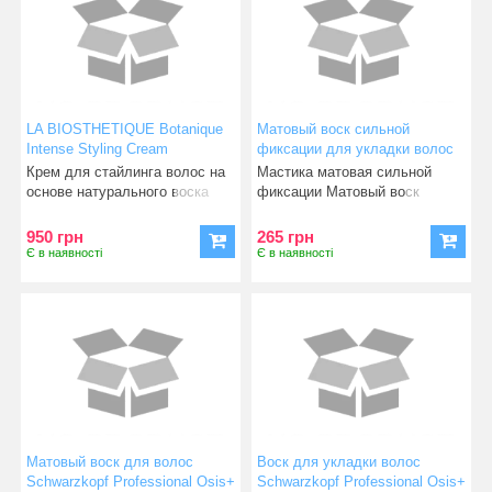
LA BIOSTHETIQUE Botanique
Матовый воск сильной
Intense Styling Cream
фиксации для укладки волос
Tigi Manipulator Matte 57,5 г
Крем для стайлинга волос на
Мастика матовая сильной
основе натурального воска
фиксации Матовый воск
наделяет воло
Manipulator Matte - это экск
950 грн
265 грн
Є в наявності
Є в наявності
Матовый воск для волос
Воск для укладки волос
Schwarzkopf Professional Osis+
Schwarzkopf Professional Osis+