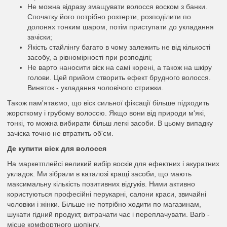
Не можна відразу змащувати волосся воском з банки.
Спочатку його потрібно розтерти, розподілити по
долонях тонким шаром, потім приступати до укладання
зачіски;
Якість стайлінгу багато в чому залежить не від кількості
засобу, а рівномірності при розподілі;
Не варто наносити віск на самі корені, а також на шкіру
голови. Цей прийом створить ефект брудного волосся.
Виняток - укладання чоловічого стрижки.
Також пам'ятаємо, що віск сильної фіксації більше підходить
жорсткому і грубому волоссю. Якщо вони від природи м'які,
тонкі, то можна вибирати більш легкі засоби. В цьому випадку
зачіска точно не втратить об'єм.
Де купити віск для волосся
На маркетплейсі великий вибір восків для ефектних і акуратних
укладок. Ми зібрали в каталозі кращі засоби, що мають
максимальну кількість позитивних відгуків. Ними активно
користуються професійні перукарні, салони краси, звичайні
чоловіки і жінки. Більше не потрібно ходити по магазинам,
шукати гідний продукт, витрачати час і переплачувати. Barb -
місце комфортного шопінгу.