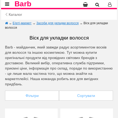
Barb
Каталог
→
Б'юті-маркет
→
Засоби для укладки волосся
→
Віск для укладки
волосся
Віск для укладки волосся
Barb - майданчик, який завжди радує асортиментом восків
для волосся та іншою косметикою. Тут можна купити
оригінальні продукти від провідних світових брендів з
доставкою. Великий вибір, оперативна служба підтримки,
приємні ціни, інформація про склад, поради по використанню
- це лише мала частина того, що можна знайти на
маркетплейсі. Наша команда робить все для вигідних
придбань.
Фільтри
Сортувати