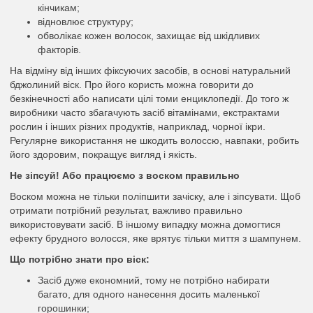
кінчикам;
відновлює структуру;
обволікає кожен волосок, захищає від шкідливих
факторів.
На відміну від інших фіксуючих засобів, в основі натуральний
бджолиний віск. Про його користь можна говорити до
безкінечності або написати цілі томи енциклопедії. До того ж
виробники часто збагачують засіб вітамінами, екстрактами
рослин і інших різних продуктів, наприклад, чорної ікри.
Регулярне використання не шкодить волоссю, навпаки, робить
його здоровим, покращує вигляд і якість.
Не зіпсуй! Або працюємо з воском правильно
Воском можна не тільки поліпшити зачіску, але і зіпсувати. Щоб
отримати потрібний результат, важливо правильно
використовувати засіб. В іншому випадку можна домогтися
ефекту брудного волосся, яке врятує тільки миття з шампунем.
Що потрібно знати про віск:
Засіб дуже економний, тому не потрібно набирати
багато, для одного нанесення досить маленької
горошинки;