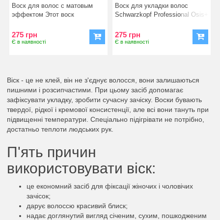
Mess Up Matt Gum
Thrill 100ml
Воск для волос с матовым
Воск для укладки волос
эффектом Этот воск
Schwarzkopf Professional Osis+
предназначен для укладки и
Thrill Texture Fibre
мод
275 грн
275 грн
Є в наявності
Є в наявності
Віск - це не клей, він не з'єднує волосся, вони залишаються
пишними і розсипчастими. При цьому засіб допомагає
зафіксувати укладку, зробити сучасну зачіску. Воски бувають
твердої, рідкої і кремової консистенції, але всі вони тануть при
підвищенні температури. Спеціально підігрівати не потрібно,
достатньо теплоти людських рук.
П'ять причин
використовувати віск:
це економний засіб для фіксації жіночих і чоловічих
зачісок;
дарує волоссю красивий блиск;
надає доглянутий вигляд січеним, сухим, пошкодженим