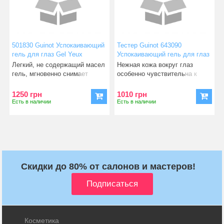
501830 Guinot Успокаивающий
Тестер Guinot 643090
гель для глаз Gel Yeux
Успокаивающий гель для глаз
Defatigant Express 20 мл
мужской Gel Yeux Defatigant
Легкий, не содержащий масел
Нежная кожа вокруг глаз
Express, 20 мл
гель, мгновенно снимает
особенно чувствительна к
проявления усталости, у
воздействию внешних фактор
1250 грн
1010 грн
Есть в наличии
Есть в наличии
Скидки до 80% от салонов и мастеров!
Косметика