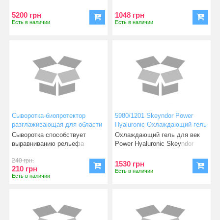
омолажи
5200 грн
1048 грн
Есть в наличии
Есть в наличии
Сыворотка-биопротектор
5980/1201 Skeyndor Power
разглаживающая для области
Hyaluronic Охлаждающий гель
глаз (рн 5,5), 15 мл
для глаз и ресниц 15 мл
Сыворотка способствует
Охлаждающий гель для век
выравниванию рельефа
Power Hyaluronic Skeyndor
нежной кожи вокруг глаз и ее
Охлаждающий гель для век
240 грн.
1530 грн
210 грн
Есть в наличии
Есть в наличии