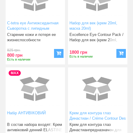
C-tetra eye Антиоксидантная
Набор для век (крем 20ml,
Сыворотка с липидным
маска 20ml)
витамином С для кожи вокруг
Старение кожи и потеря ее
Excellence Eye Contour Pack /
глаз
жизнеспособности
Набор для век (крем 20ml,
проявляются в первую
маска 20
825 грн.
очередь
1800 грн
800 грн
Есть в наличии
Есть в наличии
MAX
Набір АНТИВІКОВИЙ
Крем для контура глаз
Династиан / Créme Contour Des
Yeux Dynastiane
В состав набора входят: Крем
Крем для контура глаз
антивіковий денний ELASTINE
Династианпредназначен для