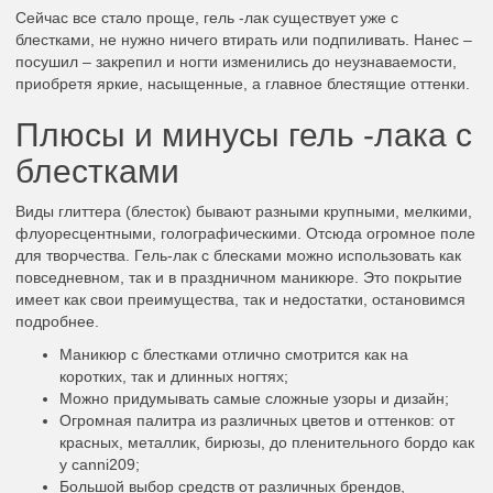
Сейчас все стало проще, гель -лак существует уже с
блестками, не нужно ничего втирать или подпиливать. Нанес –
посушил – закрепил и ногти изменились до неузнаваемости,
приобретя яркие, насыщенные, а главное блестящие оттенки.
Плюсы и минусы гель -лака с
блестками
Виды глиттера (блесток) бывают разными крупными, мелкими,
флуоресцентными, голографическими. Отсюда огромное поле
для творчества. Гель-лак с блесками можно использовать как
повседневном, так и в праздничном маникюре. Это покрытие
имеет как свои преимущества, так и недостатки, остановимся
подробнее.
Маникюр с блестками отлично смотрится как на
коротких, так и длинных ногтях;
Можно придумывать самые сложные узоры и дизайн;
Огромная палитра из различных цветов и оттенков: от
красных, металлик, бирюзы, до пленительного бордо как
у canni209;
Большой выбор средств от различных брендов,