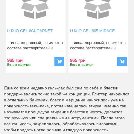
LUXIO GEL 804 GARNET
LUXIO GEL 805 MIRAGE
- гипоаллергенный, не имеет в
- гипоаллергенный, не имеет в
составе растворителей и
составе растворителей и
смол; - абсо
смол; - абсо
965 грн
965 грн
Есть в наличии
Есть в наличии
Ещё со всем недавно гель-лак был сам по себе и блестки
придерживались точно такой же концепции. Глиттер находился
в отдельных баночках, блеск и мерцание наносились уже на
поверхность гель-лака, потом начиналась втирка, именно так
называется процедура втирания блёсток в ноготь, делается
это вручную или специальными инструментами. После этого
все сушилось, закреплялось, обрабатывалось пилочками,
чтобы придать ногтю ровную и гладкую поверхность.