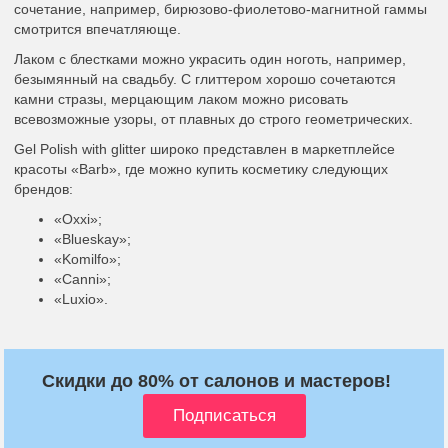
сочетание, например, бирюзово-фиолетово-магнитной гаммы
смотрится впечатляюще.
Лаком с блестками можно украсить один ноготь, например,
безымянный на свадьбу. С глиттером хорошо сочетаются
камни стразы, мерцающим лаком можно рисовать
всевозможные узоры, от плавных до строго геометрических.
Gel Polish with glitter широко представлен в маркетплейсе
красоты «Barb», где можно купить косметику следующих
брендов:
«Oxxi»;
«Blueskay»;
«Komilfo»;
«Canni»;
«Luxio».
Скидки до 80% от салонов и мастеров!