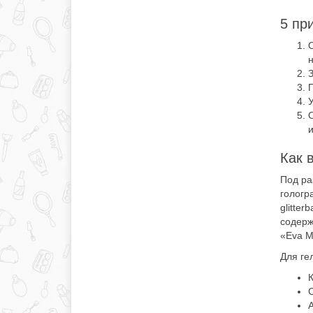
5 пр
О
н
З
У
О
и
Как 
Под ра
гологр
glitte
содерж
«Eva M
Для ге
К