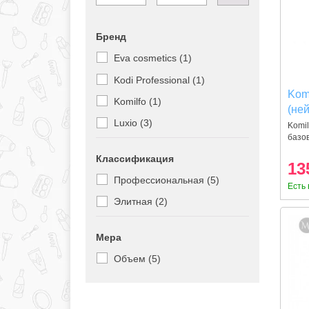
Бренд
Eva cosmetics (1)
Kodi Professional (1)
Komi
Komilfo (1)
(не
Luxio (3)
Komil
базов
Классификация
13
Профессиональная (5)
Есть 
Элитная (2)
Мера
Объем (5)