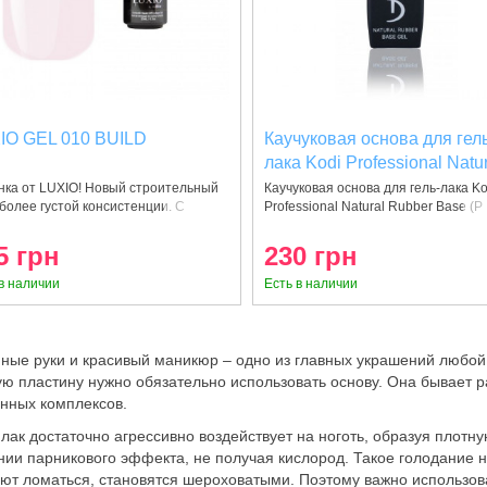
IO GEL 010 BUILD
Каучуковая основа для гел
лака Kodi Professional Natu
Rubber Base (Pink) 12 мл
нка от LUXIO! Новый строительный
Каучуковая основа для гель-лака Ko
 более густой консистенции. С
Professional Natural Rubber Base (P
5 грн
230 грн
в наличии
Есть в наличии
ные руки и красивый маникюр – одно из главных украшений любой 
ую пластину нужно обязательно использовать основу. Она бывает 
нных комплексов.
лак достаточно агрессивно воздействует на ноготь, образуя плотн
нии парникового эффекта, не получая кислород. Такое голодание не
ют ломаться, становятся шероховатыми. Поэтому важно использова