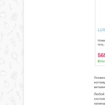
LUX
Нови
гель,
56
Есть 
Ухожен
ногтев
витами
Любой 
состоя
начина