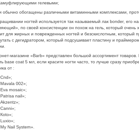
Камуфлирующими гелевыми;
и обычно обогащены различными витаминными комплексами, прот
ращивании ногтей используется так называемый лак bonder, его на
ляющий», по своей консистенции он похож на гель, который очень 
ит для жирных и поврежденных ногтей и безскислотным, который п
путать с дегидратором, который подсушивает пластину и праймером 
ии.
рнет-магазине «Barb» представлен большой ассортимент товаров. 
ть base coat 5 мл, если красите ногти часто, то лучше сразу приоб
ка от :
«Сnd»;
Mavala 002»;
Еva mosaic»;
Рatrisa nail»;
Akzentz»;
Canni»;
Кoto»;
Luxio»;
My Nail System».