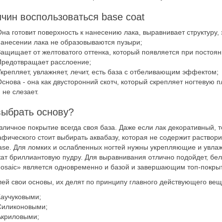
ичин воспользоваться base coat
на готовит поверхность к нанесению лака, выравнивает структуру,
анесении лака не образовываются пузыри;
ащищает от желтоватого оттенка, который появляется при постоян
Предотвращает расслоение;
крепляет, увлажняет, лечит, есть база с отбеливающим эффектом;
снова - она как двусторонний скотч, который скрепляет ногтевую 
 не слезает.
выбрать основу?
зличное покрытие всегда своя база. Даже если лак декоративный, то
афического стоит выбирать аквабазу, которая не содержит раствори
rbase. Для ломких и ослабленных ногтей нужны укрепляющие и увл
ат бриллиантовую пудру. Для выравнивания отлично подойдет, белор
osaic» является одновременно и базой и завершающим топ-покрыти
лей свои основы, их делят по принципу главного действующего вещ
аучуковыми;
Силиконовыми;
Акриловыми;