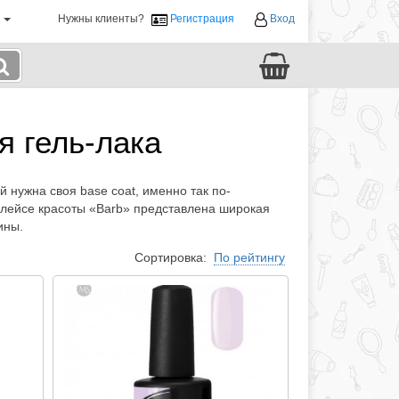
й
Нужны клиенты?
Регистрация
Вход
я гель-лака
 нужна своя base coat, именно так по-
плейсе красоты «Ваrb» представлена широкая
ины.
Сортировка:
По рейтингу