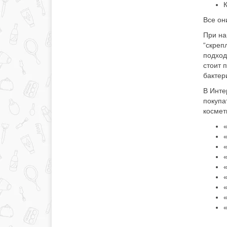
Все он
При на
“скреп
подход
стоит 
бактер
В Инте
покупа
космети
«
«
«
«
«
«
«
«