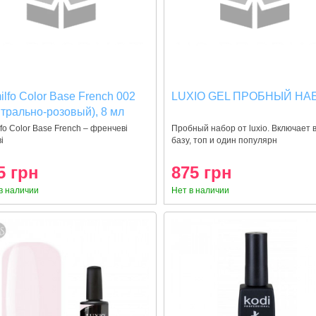
lfo Color Base French 002
LUXIO GEL ПРОБНЫЙ НА
йтрально-розовый), 8 мл
fo Color Base French – френчеві
Пробный набор от luxio. Включает в
і
базу, топ и один популярн
5 грн
875 грн
в наличии
Нет в наличии