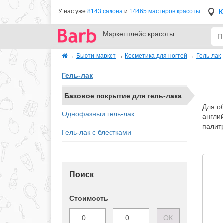
К
У нас уже
8143 салона
и
14465 мастеров красоты
Маркетплейс
красоты
→
Бьюти-маркет
→
Косметика для ногтей
→
Гель-лак
Гель-лак
Базовое покрытие для гель-лака
Для об
Однофазный гель-лак
англи
палитр
Гель-лак с блестками
Поиск
Стоимость
ОК