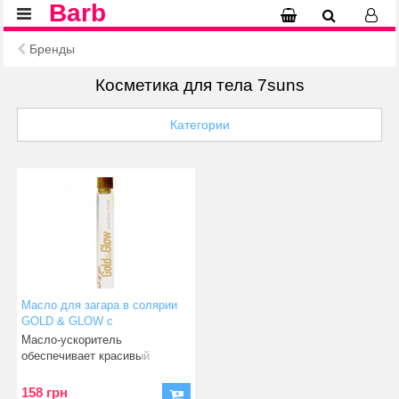
Barb
Бренды
Косметика для тела 7suns
Категории
Масло для загара в солярии
GOLD & GLOW с
омолаживающим эффектом 5
Масло-ускоритель
мл
обеспечивает красивый
золотистый оттенок и базовый
уход
158 грн