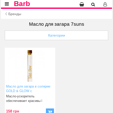
Barb
Бренды
Масло для загара 7suns
Категории
Масло для загара в солярии
GOLD & GLOW с
омолаживающим эффектом 5
Масло-ускоритель
мл
обеспечивает красивый
золотистый оттенок и базовый
уход
158 грн