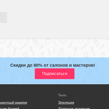
г
Скидки до 80% от салонов и мастеров!
Тело
нентный макияж
Эпиляция
кция бровей
Лазерная эпиляция