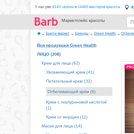
К
У нас уже
8143 салона
и
14465 мастеров красоты
Маркетплейс
красоты
→
Бьюти-маркет
→
Бренды
→
Green Health
→
Отбели
Вся продукция Green Health
ЛИЦО (208)
Крем для лица (62)
PR
Увлажняющий крем (41)
Питательный крем (32)
Отбеливающий крем (6)
Крем с гиалуроновой кислотой
(1)
Крем от морщин (11)
Маски для лица (14)