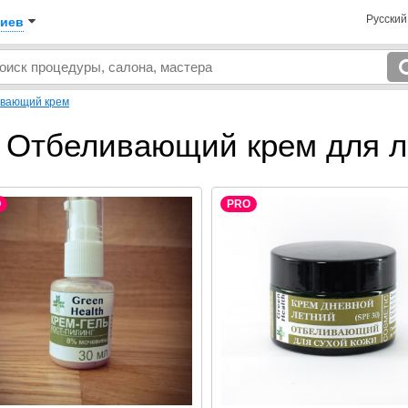
Русски
иев
вающий крем
Отбеливающий крем для ли
O
PRO