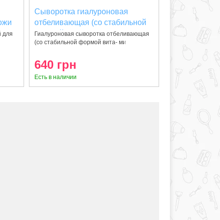
Сыворотка гиалуроновая
ожи
отбеливающая (со стабильной
формой витамина С и
 для
Гиалуроновая сыворотка отбеливающая
(со стабильной формой вита- ми
отбеливающим пептидом) 30 мл
640 грн
Есть в наличии