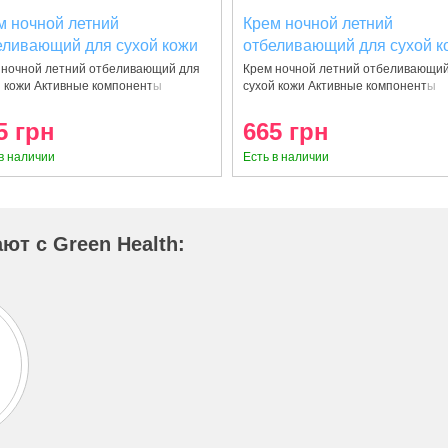
м ночной летний
Крем ночной летний
еливающий для сухой кожи
отбеливающий для сухой к
мл
50 мл
 ночной летний отбеливающий для
Крем ночной летний отбеливающий
й кожи Активные компоненты
сухой кожи Активные компоненты
5 грн
665 грн
в наличии
Есть в наличии
ют с Green Health: