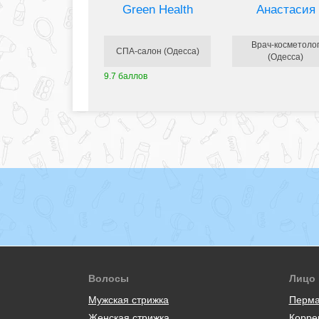
Green Health
Анастасия
Врач-косметоло
СПА-салон (Одесса)
(Одесса)
9.7 баллов
Волосы
Лицо
Мужская стрижка
Перма
Женская стрижка
Корре