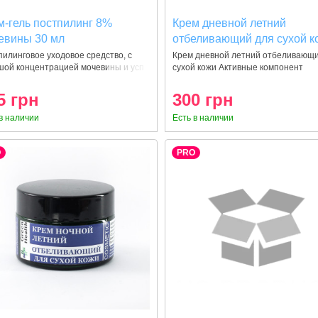
м-гель постпилинг 8%
Крем дневной летний
евины 30 мл
отбеливающий для сухой к
30 мл
илинговое уходовое средство, с
Крем дневной летний отбеливающ
шой концентрацией мочевины и усп
сухой кожи Активные компонент
5 грн
300 грн
в наличии
Есть в наличии
O
PRO