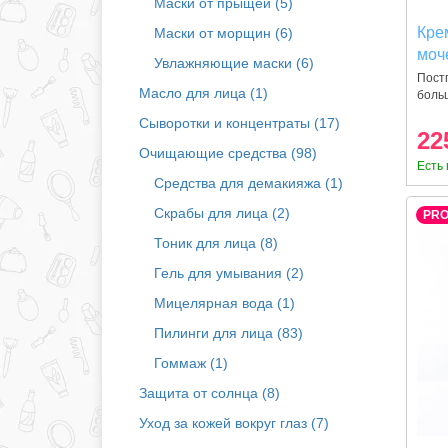
Маски от прыщей (5)
Кре
Маски от морщин (6)
моч
Увлажняющие маски (6)
Постп
Масло для лица (1)
боль
Сыворотки и концентраты (17)
22
Очищающие средства (98)
Есть 
Средства для демакияжа (1)
Скрабы для лица (2)
PR
Тоник для лица (8)
Гель для умывания (2)
Мицелярная вода (1)
Пилинги для лица (83)
Гоммаж (1)
Защита от солнца (8)
Уход за кожей вокруг глаз (7)