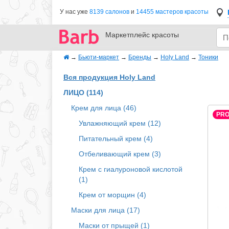
У нас уже
8139 салонов
и
14455 мастеров красоты
Маркетплейс
красоты
→
Бьюти-маркет
→
Бренды
→
Holy Land
→
Тоники
Вся продукция Holy Land
ЛИЦО (114)
Крем для лица (46)
PR
Увлажняющий крем (12)
Питательный крем (4)
Отбеливающий крем (3)
Крем с гиалуроновой кислотой
(1)
Крем от морщин (4)
Маски для лица (17)
Маски от прыщей (1)