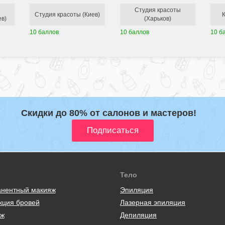
Студия красоты
Студия красоты (Киев)
ев)
(Харьков)
10 баллов
10 баллов
10 б
Скидки до 80% от салонов и мастеров!
Тело
нентный макияж
Эпиляция
кция бровей
Лазерная эпиляция
ж
Депиляция