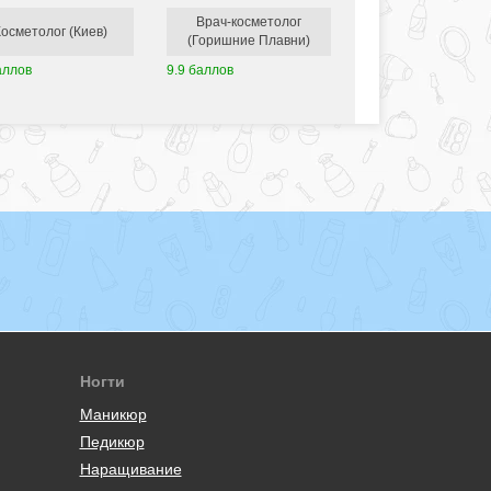
Врач-косметолог
Косметолог (Киев)
(Горишние Плавни)
аллов
9.9 баллов
Ногти
Маникюр
Педикюр
Наращивание