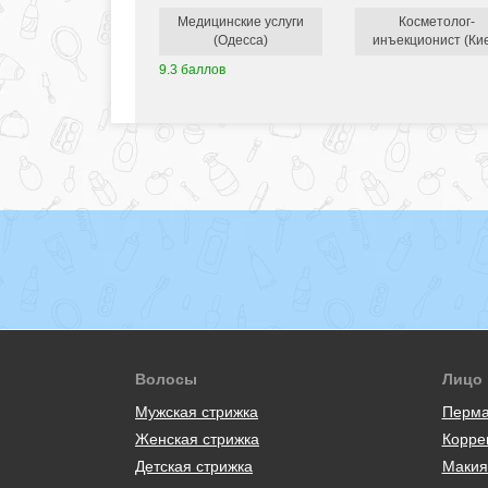
Медицинские услуги
Косметолог-
(Одесса)
инъекционист (Ки
9.3 баллов
Волосы
Лицо
Мужская стрижка
Перма
Женская стрижка
Корре
Детская стрижка
Макия