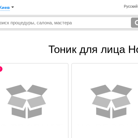
Русски
Киев
Тоник для лица H
O