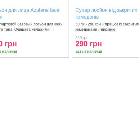
ьон для лица Azulene face
Супер лосйон від закритих
on
комедонів
пиртовой базовый лосьон для кожи
50 ml - 290 грн ✅працює із закрити
о типа. Очищает, увлажняет, т
комедонами ✅вирівню
330 грн.
0 грн
290 грн
в наличии
Есть в наличии