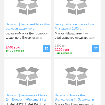
Hahonico | Бальзам-Маска Для
Бессульфатная маска Inoar
Волосся Щоденного
Макадамия 1000 мл
Використання«Kirame Rame
Бальзам-Маска Для Волосся
Маска «Макадамия» —
Maintecare Pack Daily» 240g
Щоденного Використання
эффективное средство для
«Kirame Rame Main
регу
1300 грн.
1440 грн
1200 грн
Есть в наличии
Есть в наличии
Hahonico | Гематинова Маска
Hahonico | Маска Для
Для Волосся «Protoment Hair
Відновлення Та Зволоження
Treatment» 280g
Волосся «KIRAMERAME
ГЕМАТИНОВА МАСКА ДЛЯ
Маска Для Відновлення Та