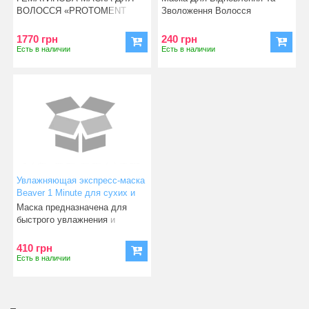
Maintecare Hair Pack Weekly»
ВОЛОССЯ «PROTOMENT
Зволоження Волосся
15g (фіолетові Тюбики)
HAIR TREATMENT» Збер
«KIRAMERAME Maintecare
1770 грн
240 грн
Есть в наличии
Есть в наличии
Увлажняющая экспресс-маска
Beaver 1 Minute для сухих и
непослушных волос 210 мл
Маска предназначена для
быстрого увлажнения и
питания сухих, истонченных, и
410 грн
Есть в наличии