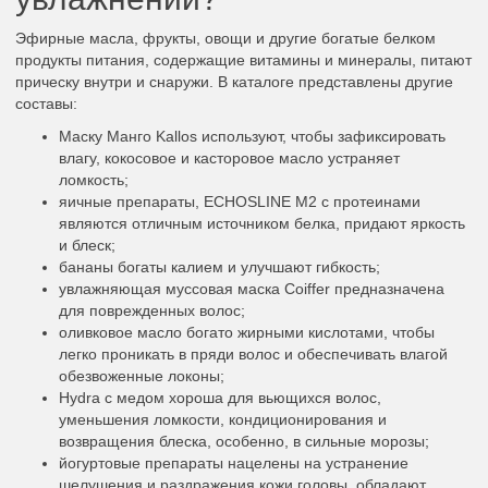
Эфирные масла, фрукты, овощи и другие богатые белком
продукты питания, содержащие витамины и минералы, питают
прическу внутри и снаружи. В каталоге представлены другие
составы:
Маску Манго Kallos используют, чтобы зафиксировать
влагу, кокосовое и касторовое масло устраняет
ломкость;
яичные препараты, ECHOSLINE М2 с протеинами
являются отличным источником белка, придают яркость
и блеск;
бананы богаты калием и улучшают гибкость;
увлажняющая муссовая маска Coiffer предназначена
для поврежденных волос;
оливковое масло богато жирными кислотами, чтобы
легко проникать в пряди волос и обеспечивать влагой
обезвоженные локоны;
Hydra с медом хороша для вьющихся волос,
уменьшения ломкости, кондиционирования и
возвращения блеска, особенно, в сильные морозы;
йогуртовые препараты нацелены на устранение
шелушения и раздражения кожи головы, обладают