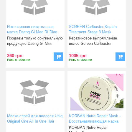
Интенсивная питательная
SCREEN Curlbuster Keratin
маска Daeng Gi Meo RI Dlae
Treatment Stage 3 Mask
Soo
Продаем только оригинальную
Кератиновое выпрямление
продукцию Daeng Gi Meo
волос Screen Curlbuster
Ri!&nbsp
позволяет быстро получит
360 грн
1005 грн
Есть в наличии
Есть в наличии
Маска-спрей для волосся Uniq
KORBAN Nutre Repair Mask -
Original One All In One Hair
Восстанавливающая маска
Treatment 150 мл
для волос 250 г
KORBAN Nutre Repair