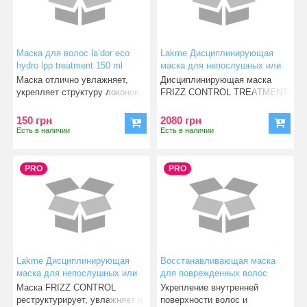
Маска для волос la’dor eco
Lakme Дисциплинирующая
hydro lpp treatment 150 ml
маска для непослушных или
вьющихся волос FRIZZ
Маска отлично увлажняет,
Дисциплинирующая маска
CONTROL TREATMENT, 1000
укрепляет структуру локонов,
FRIZZ CONTROL TREATMENT
мл
облегчает их расче
от известного бренда Lakm
150 грн
2080 грн
Есть в наличии
Есть в наличии
PRO
PRO
Lakme Дисциплинирующая
Восстанавливающая маска
маска для непослушных или
для поврежденных волос
вьющихся волос Frizz Control
Lakme Deep Care Treatment, 1
Маска FRIZZ CONTROL
Укрепление внутренней
Treatment, 250 мл
л
реструктурирует, увлажняет и
поверхности волос и