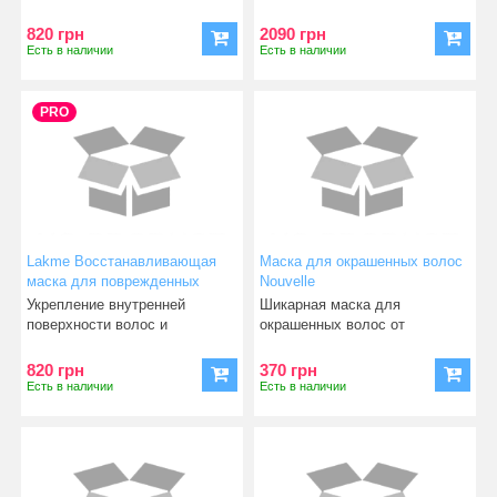
разглаживает волокна во
повышение прочности,
тонизирую
820 грн
2090 грн
Есть в наличии
Есть в наличии
PRO
Lakme Восстанавливающая
Маска для окрашенных волос
маска для поврежденных
Nouvelle
волос Deep Care Treatment,
Укрепление внутренней
Шикарная маска для
250 мл
поверхности волос и
окрашенных волос от
повышение прочности,
Nouvelle. Сохранит цвет Ваши
тонизирую
820 грн
370 грн
Есть в наличии
Есть в наличии