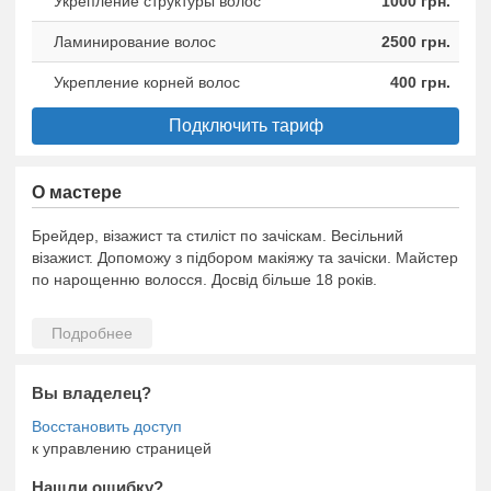
Укрепление структуры волос
1000 грн.
Ламинирование волос
2500 грн.
Укрепление корней волос
400 грн.
Подключить тариф
О мастере
Брейдер, візажист та стиліст по зачіскам. Весільний
візажист. Допоможу з підбором макіяжу та зачіски. Майстер
по нарощенню волосся. Досвід більше 18 років.
Вы владелец?
к управлению страницей
Нашли ошибку?