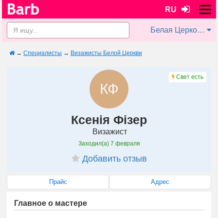
RU
Белая Церковь
→
Специалисты
→
Визажисты Белой Церкви
Свет есть
КФ
Ксенія Фізер
Визажист
Заходил(а)
7 февраля
Добавить отзыв
Прайс
Адрес
Главное о мастере