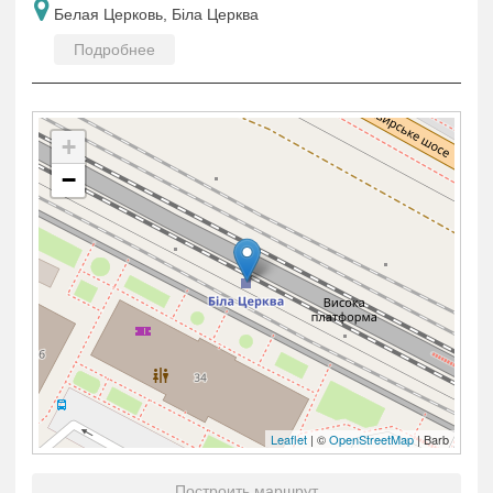
Белая Церковь, Біла Церква
Подробнее
+
−
Leaflet
| ©
OpenStreetMap
| Barb
Построить маршрут