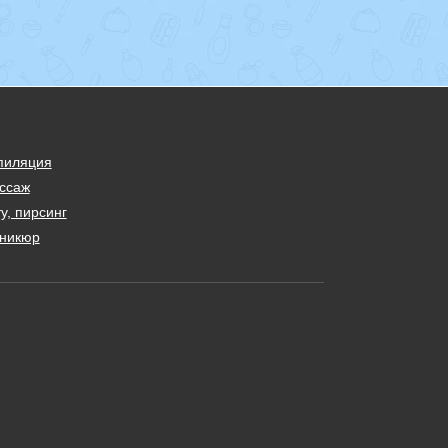
пиляция
ссаж
у, пирсинг
никюр