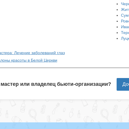
Чер
Жит
Сум
Ров
Ива
Тер
Луц
астера: Лечение заболеваний глаз
алоны красоты в Белой Церкви
 мастер или владелец бьюти-организации?
До