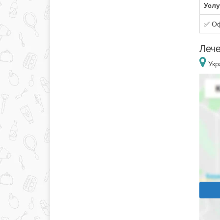
Услу
✅ Оф
Лече
Укр