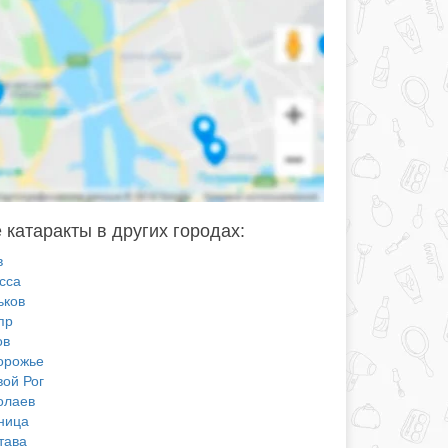
 катаракты в других городах:
в
сса
ьков
пр
ов
орожье
вой Рог
олаев
ница
тава