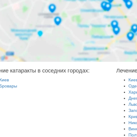
ние катаракты в соседних городах:
Лечение
Киев
Кие
Бровары
Оде
Хар
Дне
Льв
Зап
Кри
Ник
Вин
Пол