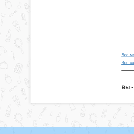
Все м
Все с
Вы -