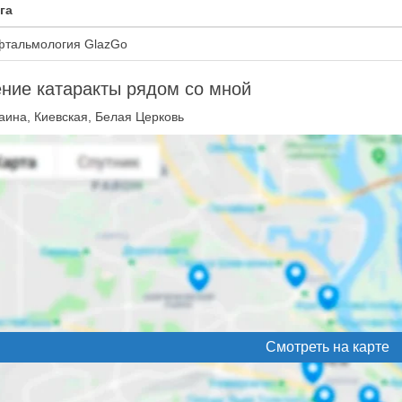
га
тальмология GlazGo
ние катаракты рядом со мной
аина, Киевская, Белая Церковь
Смотреть на карте