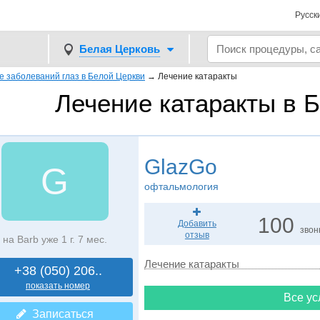
Русск
Белая Церковь
е заболеваний глаз в Белой Церкви
→
Лечение катаракты
Лечение катаракты в 
GlazGo
G
офтальмология
100
Добавить
звон
отзыв
на Barb уже 1 г. 7 мес.
Лечение катаракты
+38 (050) 206..
показать номер
Все ус
Записаться