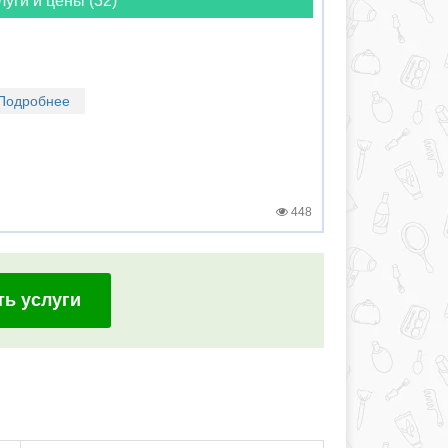
луги и цены (32)
Подробнее
448
ть услуги