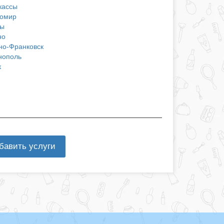
кассы
омир
ы
но
но-Франковск
нополь
к
бавить услуги