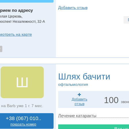
Добавить отзыв
рием по адресу
елая Церковь,
роспект Незалежності, 32-А
мотреть на карте
т
Шлях бачити
Ш
офтальмология
100
Добавить
звон
отзыв
на Barb уже 1 г. 7 мес.
Лечение катаракты
+38 (067) 010..
показать номер