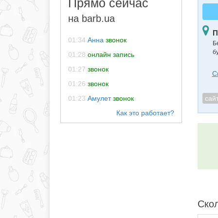
Прямо сейчас
на barb.ua
П
01:34
Анна
звонок
Б
б
01:28
онлайн запись
01:27
звонок
С
01:26
звонок
01:23
Амулет
звонок
сай
Скол