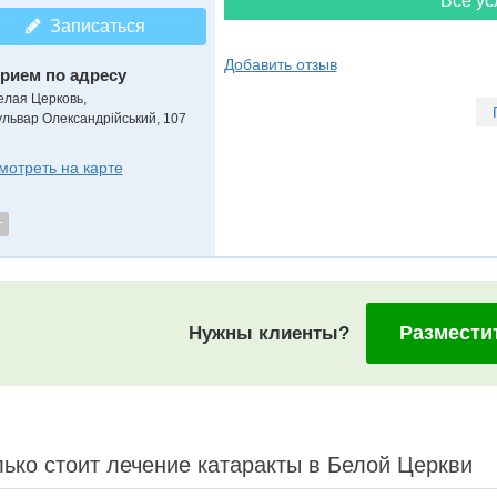
Все ус
Записаться
Добавить отзыв
рием по адресу
елая Церковь,
ульвар Олександрійський, 107
мотреть на карте
т
Размести
Нужны клиенты?
ько стоит лечение катаракты в Белой Церкви