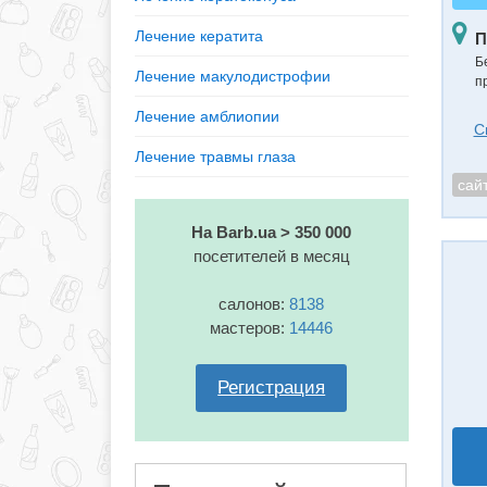
Лечение кератита
П
Б
Лечение макулодистрофии
п
Лечение амблиопии
С
Лечение травмы глаза
сай
На Barb.ua > 350 000
посетителей в месяц
салонов:
8138
мастеров:
14446
Регистрация