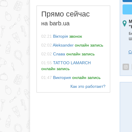
Прямо сейчас
М
на barb.ua
"
Б
02:21
Вікторія
звонок
Ш
02:02
Aleksander
онлайн запись
С
02:02
Слава
онлайн запись
01:55
TATTOO LAMARCH
онлайн запись
01:47
Виктория
онлайн запись