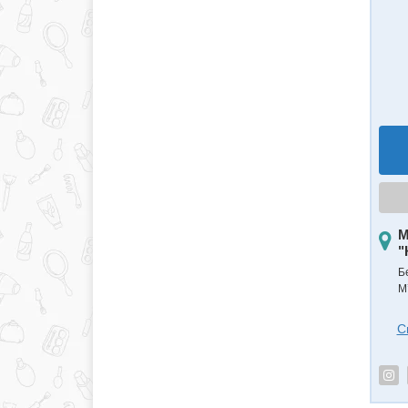
М
"
Б
М
С