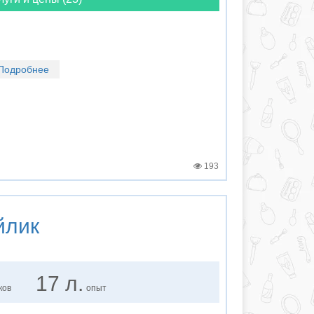
Подробнее
193
йлик
17 л.
ков
опыт