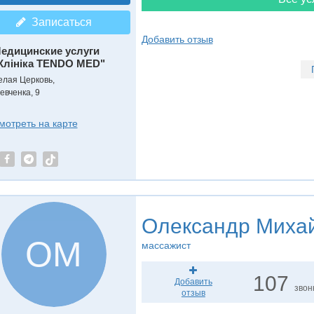
Записаться
Добавить отзыв
едицинские услуги
Клініка TENDO MED"
елая Церковь,
евченка, 9
мотреть на карте
Олександр Миха
ОМ
массажист
107
Добавить
звон
отзыв