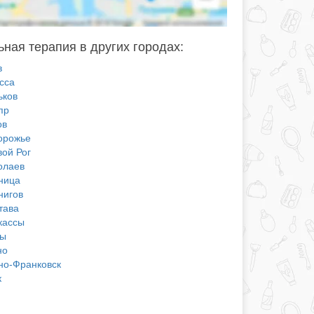
ная терапия в других городах:
в
сса
ьков
пр
ов
орожье
вой Рог
олаев
ница
нигов
тава
кассы
ы
но
но-Франковск
к