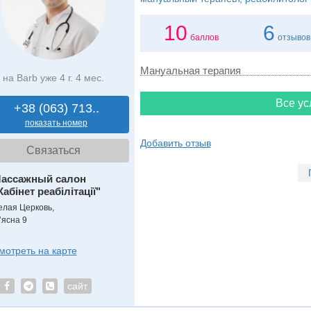
10
6
баллов
отзывов
Мануальная терапия
на Barb уже 4 г. 4 мес.
Все ус
+38 (063) 713..
показать номер
Добавить отзыв
Связаться
ассажный салон
Кабінет реабілітації"
елая Церковь,
ʼясна 9
мотреть на карте
сайт