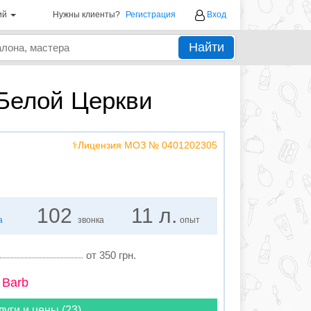
ий
Нужны клиенты?
Регистрация
Вход
Найти
Белой Церкви
⚕️Лицензия МОЗ № 0401202305
102
11 л.
а
звонка
опыт
от 350 грн.
 Barb
луги и цены (23)