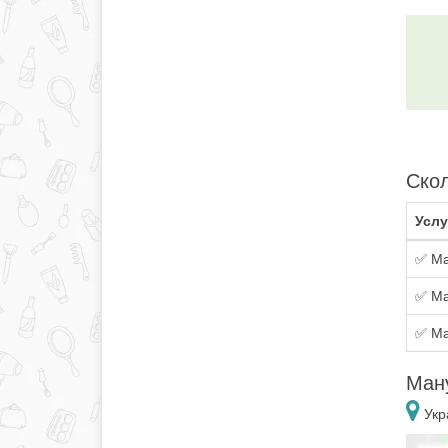
Скол
Услу
✅ Ма
✅ Ма
✅ Ма
Ман
Укр