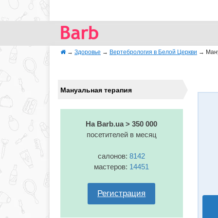
→
Здоровье
→
Вертебрология в Белой Церкви
→
Ман
Мануальная терапия
На Barb.ua > 350 000
посетителей в месяц
салонов:
8142
мастеров:
14451
Регистрация