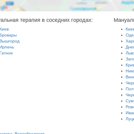
альная терапия в соседних городах:
Мануаль
Киев
Кие
Бровары
Оде
Вышгород
Хар
Ирпень
Дне
Гатное
Льв
Зап
Кри
Ник
Вин
Чер
Пол
Чер
Сум
Ров
Ива
Луц
астера: Вертебрология