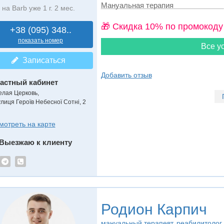
Мануальная терапия
на Barb уже 1 г. 2 мес.
🎁 Cкидка 10% по промокоду
+38 (095) 348..
показать номер
Все ус
Записаться
Добавить отзыв
астный кабинет
елая Церковь,
улиця Героїв Небесної Сотні, 2
мотреть на карте
Выезжаю к клиенту
Родион Карпич
мануальный терапевт, реабилитолог