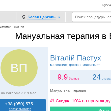
Русск
Белая Церковь
уальная терапия
Мануальная терапия в 
Віталій Пастух
ВП
массажист, детский массажист
9.9
24
баллов
отзыв
Мануальная терапия
на Barb уже 3 г. 9 мес.
🎁 Cкидка 10% по промокоду
+38 (050) 575..
показать номер
Все ус