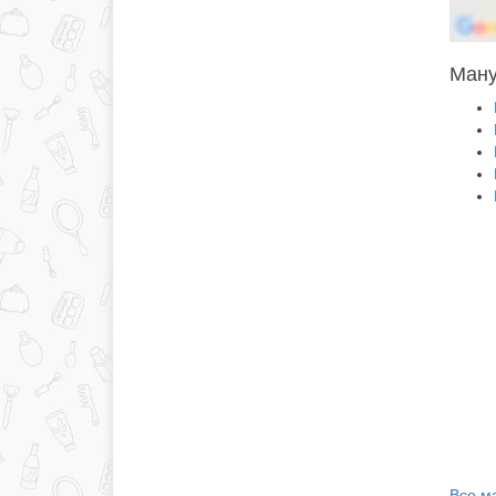
Ману
Все м