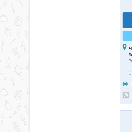
Ч
Б
в
С