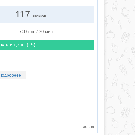
117
звонков
700 грн. / 30 мин.
луги и цены (15)
Подробнее
808