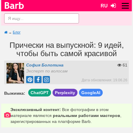
RU
→
Блог
Прически на выпускной: 9 идей,
чтобы быть самой красивой
София Болотина
61
Эксперт по волосам
Дата обновления: 19.06.26
ChatGPT
Perplexity
GoogleAI
Выжимка:
Эксклюзивный контент:
Все фотографии в этом
материале являются
реальными работами мастеров
,
зарегистрированных на платформе Barb.