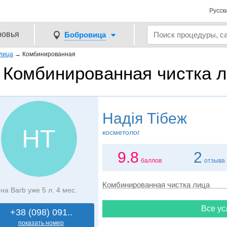
Русск
ровья
Бобровица
 лица
→
Комбинированная
Комбинированная чистка л
Надія Тібеж
НТ
косметолог
9.8
2
баллов
отзыва
Комбинированная чистка лица
на Barb уже 5 л. 4 мес.
Все ус
+38 (098) 091..
показать номер