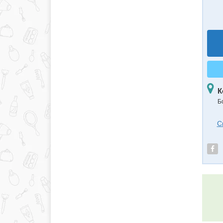
К
Б
С