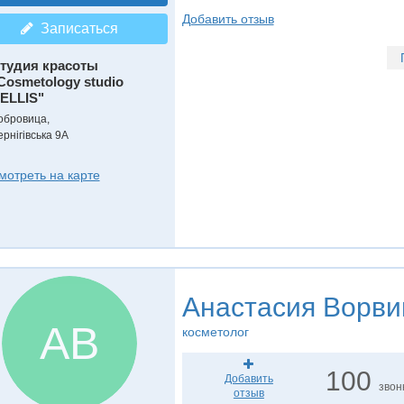
Добавить отзыв
Записаться
тудия красоты
Cosmetology studio
ELLIS"
обровица,
ернігівська 9А
мотреть на карте
Анастасия Ворви
АВ
косметолог
100
Добавить
звон
отзыв