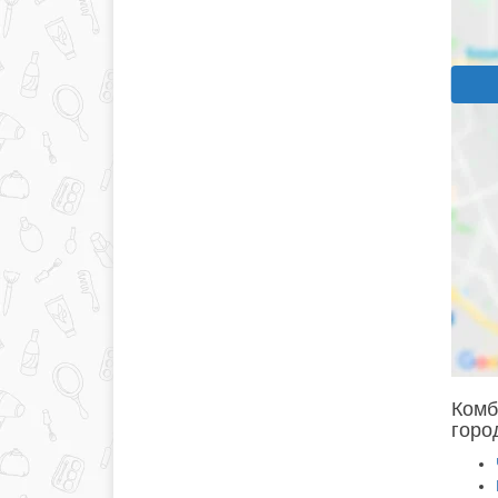
Комб
горо