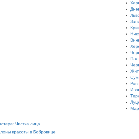
Хар
Дне
Льв
Зап
Кри
Ник
Вин
Хер
Чер
Пол
Чер
Жит
Сум
Ров
Ива
Тер
Луц
Мар
астера: Чистка лица
алоны красоты в Бобровице