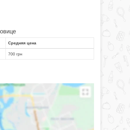
ровице
Средняя цена
700 грн