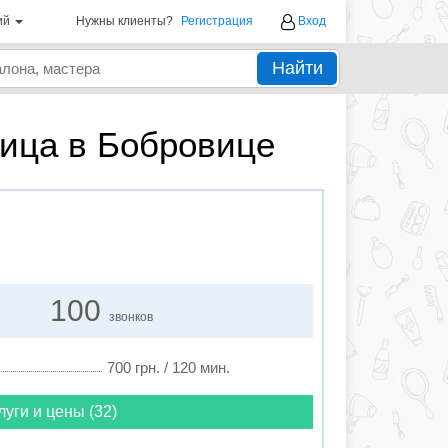
ий
Нужны клиенты?
Регистрация
Вход
Найти
ица в Бобровице
100
звонков
700 грн. / 120 мин.
луги и цены (32)