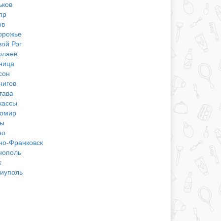
ьков
пр
ов
орожье
вой Рог
олаев
ница
сон
нигов
тава
кассы
омир
ы
но
но-Франковск
нополь
к
иуполь