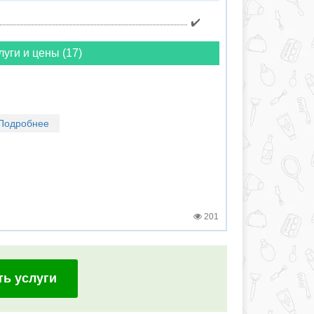
✔️
луги и цены (17)
Подробнее
201
ть услуги