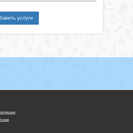
бавить услуги
пиляция
ссаж