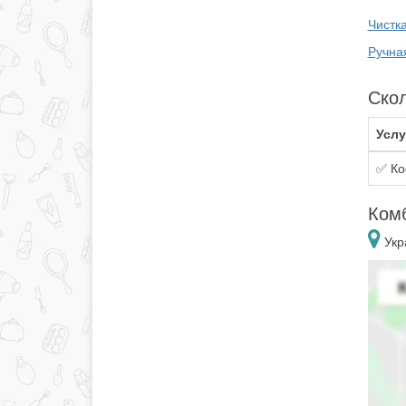
Чистк
Ручна
Скол
Услу
✅ Ко
Комб
Укр