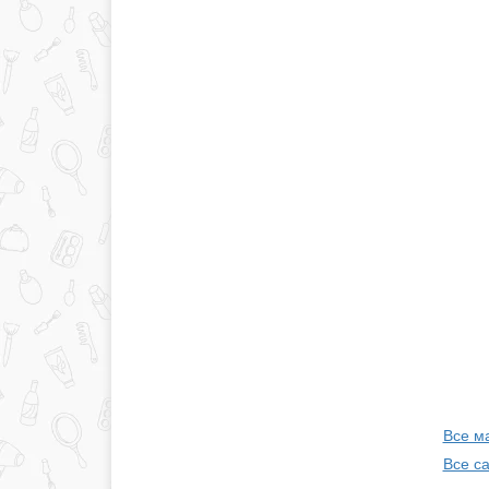
Все м
Все с