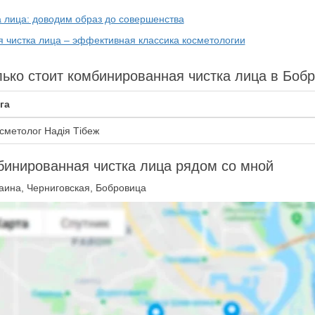
а лица: доводим образ до совершенства
я чистка лица – эффективная классика косметологии
ько стоит комбинированная чистка лица в Боб
га
сметолог Надія Тібеж
инированная чистка лица рядом со мной
аина, Черниговская, Бобровица