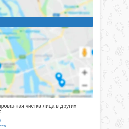
рованная чистка лица в других
:
в
сса