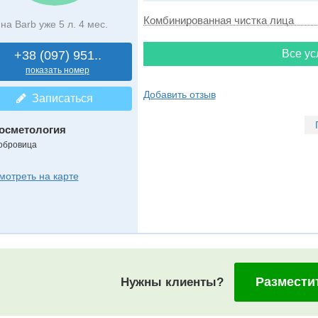
Комбинированная чистка лица
на Barb уже 5 л. 4 мес.
Все ус
+38 (097) 951..
показать номер
Добавить отзыв
Записаться
осметология
обровица
мотреть на карте
Размести
Нужны клиенты?