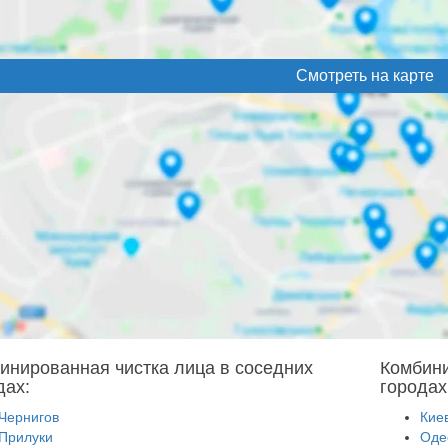
Смотреть на карте
инированная чистка лица в соседних
Комбини
дах:
городах
Чернигов
Кие
Прилуки
Оде