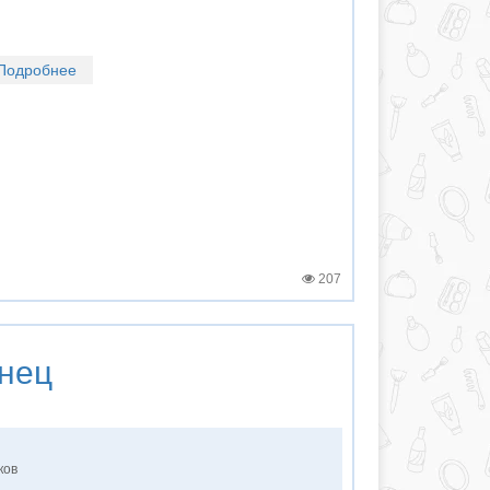
Подробнее
207
нец
ков