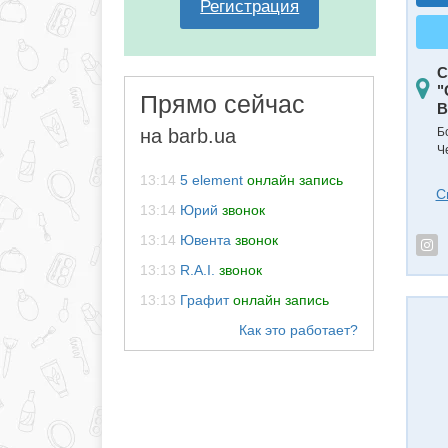
Регистрация
С
"
Прямо сейчас
B
на barb.ua
Б
Ч
13:14
5 element
онлайн запись
С
13:14
Юрий
звонок
13:14
Ювента
звонок
13:13
R.A.I.
звонок
13:13
Графит
онлайн запись